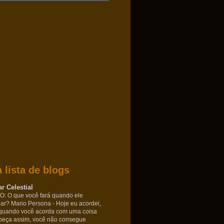
 lista de blogs
r Celestial
: O que você fará quando ele
nar? Mario Persona
-
Hoje eu acordei,
quando você acorda com uma coisa
beça assim, você não consegue