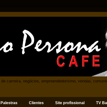
 de carreira, negócios, empreendedorismo, vendas, comuni
Palestras
Clientes
Site profissional
TV Ba