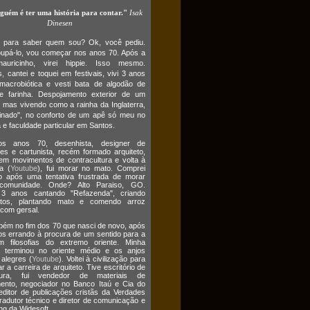
lguém é ter uma história para contar."
Isak
Dinesen
o para saber quem sou? Ok, você pediu.
upá-lo, vou começar nos anos 70. Após a
auricinho, virei hippie. Isso mesmo.
 cantei e toquei em festivais, vivi 3 anos
macrobiótica e vesti bata de algodão de
e farinha. Despojamento exterior de um
 mas vivendo como a rainha da Inglaterra,
cinado", no conforto de um apê só meu no
 e faculdade particular em Santos.
s anos 70, desenhista, designer de
es e cartunista, recém formado arquiteto,
em movimentos de contracultura e volta à
a (
Youtube
), fui morar no mato. Comprei
o após uma tentativa frustrada de morar
omunidade. Onde? Alto Paraiso, GO.
3 anos cantando "Refazenda", criando
atos, plantando mato e comendo arroz
 com gersal.
bém no fim dos 70 que nasci de novo, após
os errando à procura de um sentido para a
m filosofias do extremo oriente. Minha
a terminou no oriente médio e os anjos
 alegres (
Youtube
). Voltei à civilização para
r a carreira de arquiteto. Tive escritório de
etura, fui vendedor de materiais de
ento, negociador no Banco Itaú e Cia do
editor de publicações cristãs da Verdades
tradutor técnico e diretor de comunicação e
ng da Widesoft.