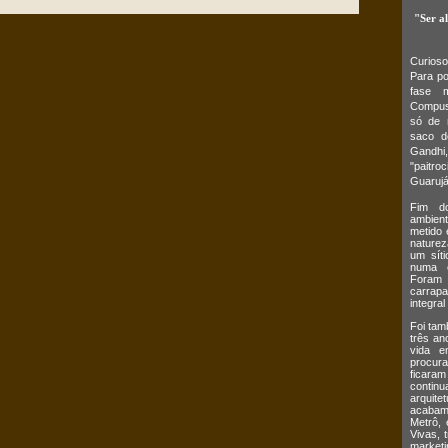
"Ser a
Curios
Para po
fase m
Compus,
só de 
saco d
Gandhi,
"paitro
Guarujá
Fim do
ambient
metido 
naturez
um síti
numa c
Foram 
carrap
integral
Foi tam
três an
vida e
procur
ficaram
continua
arquit
acabam
Metrô, 
Vivas, 
marketi