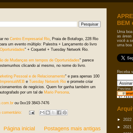
APRE
BEM 
Uma boa 
as áreas 
rar no
Centro Empresarial Rio
, Praia de Botafogo, 228 Rio
você a s
para um evento múltiplo: Palestra + Lançamento do livro
uma boa 
Oportunidades
" + Coquetel + Tuesday Network Rio.
ão de Mudanças em tempos de Oportunidades
" parece
testemunhos clicando aí mesmo, no nome do livro.
Receba v
rketing Pessoal e de Relacionamento
" e para apenas 100
ImprensaWEB
e
Tuesday Network Rio
e promete criar
lacionamentos de negócios. Quem for ganha também um
Preview
|
autografado por um tal de
Mario Persona
.
.com.br
ou 0xx19 3843-7476
Arqui
 comentário:
►
2022
►
2021
Página inicial
Postagens mais antigas