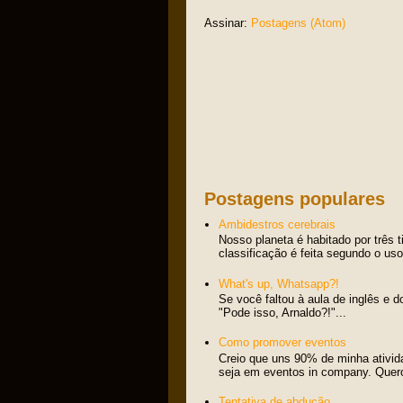
Assinar:
Postagens (Atom)
Postagens populares
Ambidestros cerebrais
Nosso planeta é habitado por três 
classificação é feita segundo o us
What's up, Whatsapp?!
Se você faltou à aula de inglês e d
"Pode isso, Arnaldo?!"...
Como promover eventos
Creio que uns 90% de minha ativid
seja em eventos in company. Quero 
Tentativa de abdução