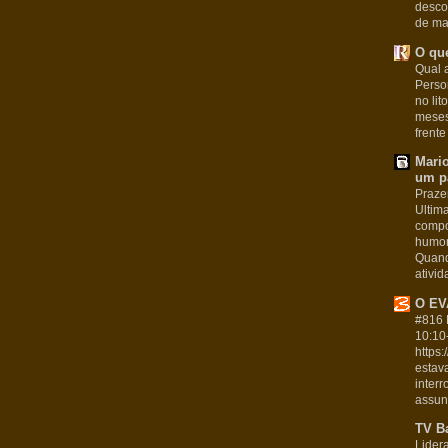
desco
de man
O que
Qual a
Pers
no lit
meses
frente
Mari
um pa
Praze
Ultim
compo
humor
Quand
ativid
O EV
#816 
10:10
https
estav
inter
assunt
TV B
Lider