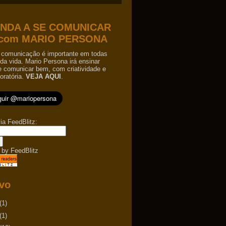
NDA A SE COMUNICAR
com MARIO PERSONA
comunicação é importante em todas
da vida. Mario Persona irá ensinar
e comunicar bem, com criatividade e
oratória.
VEJA AQUI
.
ia FeedBlitz:
 by
FeedBlitz
vo
(1)
(1)