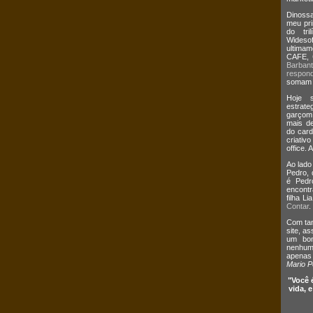
Dinossa
meu pri
do tri
Wides
ultima
CAFE,
Barban
respond
somam m
Hoje s
estrate
garçom
mais de
do card
criativ
office. 
Ao lado
Pedro,
é Pedr
encontr
filha L
Contar
.
Com tan
site, a
um bom
nenhum 
apenas
Mario P
"Você 
vida, 