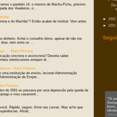
zamos o paralelo 14, o mesmo de Machu-Pichu, próximo
Dia
pada dos Veadeiros, o...
n
Machao
►
2002
enina e do Machão"? Então acabei de instituir. Vem antes
►
2001
Segui
eu dinheiro. Achei o conselho ótimo, apesar de não me
doar, nem entre os ...
tao... - Mario Persona
icação síncrona e assíncrona? Deveria saber.
bos interlocutores estejam di...
ofessor - Mario Persona
e uma instituição de ensino, lecionei Administração
Administração de Empre...
ario Persona
bro de 2001 eu passava por uma depressão pela queda de
mprego e meu casament...
"Oi p
Sempr
bons,
 você. Rápido, seguro, firme nas curvas. Mas acho que
idiota
periências. Afinal...
cópia p