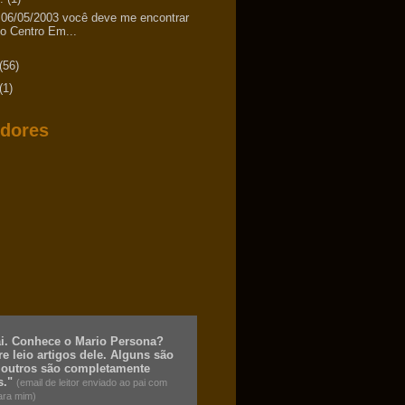
 06/05/2003 você deve me encontrar
o Centro Em...
(56)
(1)
dores
ai. Conhece o Mario Persona?
e leio artigos dele. Alguns são
 outros são completamente
s."
(email de leitor enviado ao pai com
ara mim)