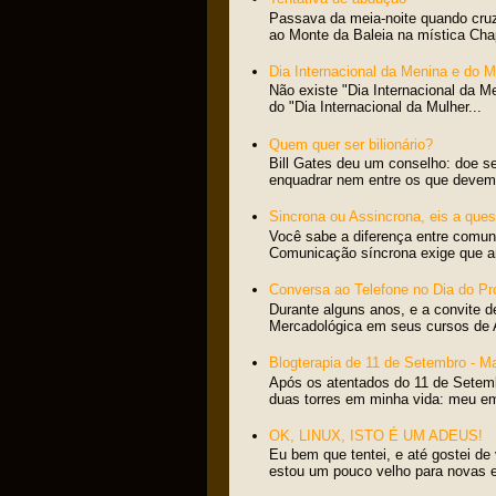
Passava da meia-noite quando cru
ao Monte da Baleia na mística Cha
Dia Internacional da Menina e do 
Não existe "Dia Internacional da M
do "Dia Internacional da Mulher...
Quem quer ser bilionário?
Bill Gates deu um conselho: doe s
enquadrar nem entre os que devem 
Sincrona ou Assincrona, eis a ques
Você sabe a diferença entre comun
Comunicação síncrona exige que am
Conversa ao Telefone no Dia do Pr
Durante alguns anos, e a convite d
Mercadológica em seus cursos de 
Blogterapia de 11 de Setembro - M
Após os atentados do 11 de Setem
duas torres em minha vida: meu e
OK, LINUX, ISTO É UM ADEUS!
Eu bem que tentei, e até gostei de
estou um pouco velho para novas ex