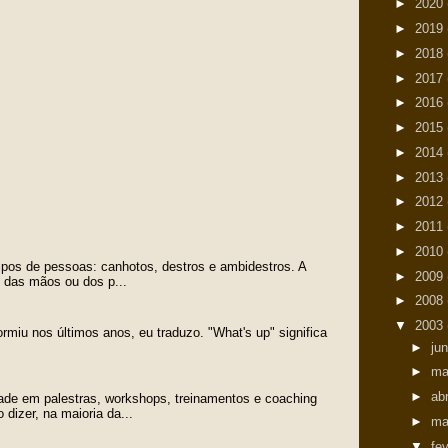
►
2020
►
2019
►
2018
►
2017
►
2016
►
2015
►
2014
►
2013
►
2012
►
2011
►
2010
tipos de pessoas: canhotos, destros e ambidestros. A
►
2009
o das mãos ou dos p...
►
2008
▼
2003
ormiu nos últimos anos, eu traduzo. "What's up" significa
►
ju
►
ma
►
ab
ade em palestras, workshops, treinamentos e coaching
dizer, na maioria da...
►
ma
▼
fe