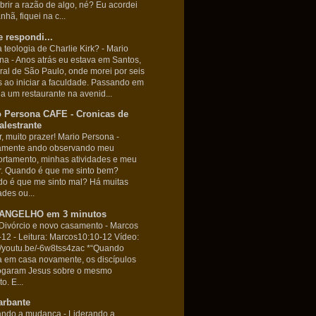
brir a razão de algo, né? Eu acordei
hã, fiquei na c...
 respondi...
 teologia de Charlie Kirk? - Mario
ona
-
Anos atrás eu estava em Santos,
oral de São Paulo, onde morei por seis
 ao iniciar a faculdade. Passando em
 a um restaurante na avenid...
o Persona CAFE - Cronicas de
lestrante
r, muito prazer! Mario Persona
-
amente ando observando meu
rtamento, minhas atividades e meu
. Quando é que me sinto bem?
o é que me sinto mal? Há muitas
ades ou...
ANGELHO em 3 minutos
Divórcio e novo casamento - Marcos
-12
-
Leitura: Marcos10:10-12 Vídeo:
://youtu.be/-6w8tss4zac *“Quando
a em casa novamente, os discípulos
rogaram Jesus sobre o mesmo
o. E...
arbante
ando a mudanca
-
Liderando a