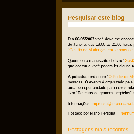
Pesquisar este blog
Dia 06/05/2003
você deve me encont
de Janeiro, das 18:00 às 21:00 horas 
"
Gestão de Mudanças em tempos de 
Quem leu o manuscrito do livro "
Gest
que gostou e você poderá ler alguns 
A palestra
será sobre "
O Poder do Ma
pessoas. O evento é organizado pela
uma boa oportunidade para novos re
livro "Receitas de grandes negócios" 
Informações:
imprensa@imprensaweb
Postado por
Mario Persona
Nenhum
Postagens mais recentes