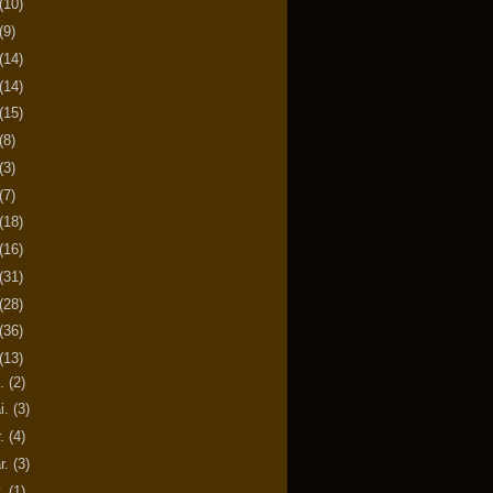
(10)
(9)
(14)
(14)
(15)
(8)
(3)
(7)
(18)
(16)
(31)
(28)
(36)
(13)
n.
(2)
i.
(3)
r.
(4)
r.
(3)
v.
(1)