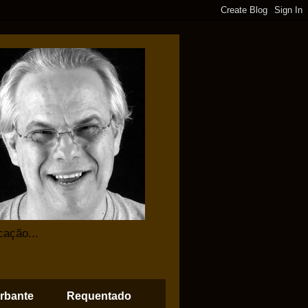
cação...
rbante
Requentado