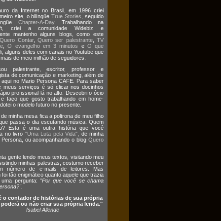
uro da Internet no Brasil, em 1996 criei
meiro site, o bilíngüe
True Stories
, seguido
língüe
Chapter-A-Day
. Trabalhando na
oft, criei a comunidade Widebiz e
mente mantenho alguns blogs, como este
Quero Contar
,
Quero ser palestrante
,
TV
te
,
O evangelho em 3 minutos
e
O que
i
, alguns deles com canais no Youtube que
ais de meio milhão de seguidores.
ou palestrante, escritor, professor e
gista de comunicação e marketing, além de
 aqui no Mario Persona CAFE. Para saber
 meus serviços é só clicar nos docinhos
ápio profissional lá no alto. Descobri o ócio
o e faço que gosto trabalhando em home-
Adotei o modelo futuro no presente.
 de minha mesa fica a poltrona de meu filho
 que passa o dia escutando música. Quem
o? Esta é uma outra história que você
a no livro
"Uma Luta pela Vida"
, de minha
ia Persona, ou acompanhando o blog
Quero
ta gente lendo meus textos, visitando meu
ssistindo minhas palestras, costumo receber
 número de e-mails de leitores. Mas
foi tão enigmático quanto aquele que trazia
 uma pergunta:
"Por que você se chama
ersona?".
é o contador de histórias de sua própria
e poderá ou não criar sua própria lenda."
Isabel Allende