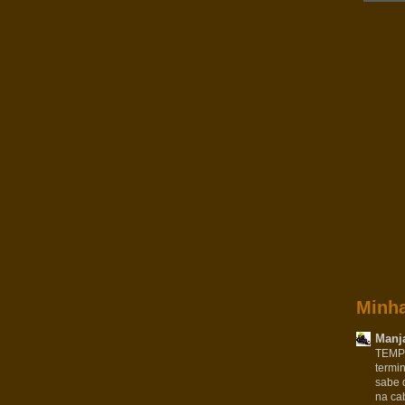
Minha
Manja
TEMPO
termi
sabe 
na ca