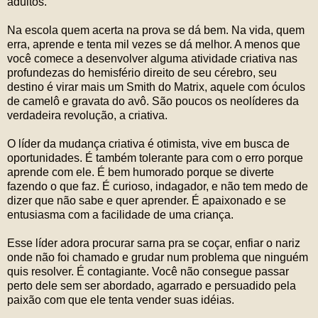
adultos.
Na escola quem acerta na prova se dá bem. Na vida, quem
erra, aprende e tenta mil vezes se dá melhor. A menos que
você comece a desenvolver alguma atividade criativa nas
profundezas do hemisfério direito de seu cérebro, seu
destino é virar mais um Smith do Matrix, aquele com óculos
de camelô e gravata do avô. São poucos os neolíderes da
verdadeira revolução, a criativa.
O líder da mudança criativa é otimista, vive em busca de
oportunidades. É também tolerante para com o erro porque
aprende com ele. É bem humorado porque se diverte
fazendo o que faz. É curioso, indagador, e não tem medo de
dizer que não sabe e quer aprender. É apaixonado e se
entusiasma com a facilidade de uma criança.
Esse líder adora procurar sarna pra se coçar, enfiar o nariz
onde não foi chamado e grudar num problema que ninguém
quis resolver. É contagiante. Você não consegue passar
perto dele sem ser abordado, agarrado e persuadido pela
paixão com que ele tenta vender suas idéias.