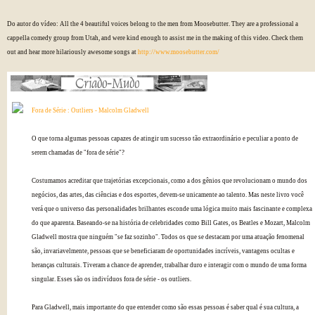
Do autor do vídeo: All the 4 beautiful voices belong to the men from Moosebutter. They are a professional a
cappella comedy group from Utah, and were kind enough to assist me in the making of this video. Check them
out and hear more hilariously awesome songs at
http://www.moosebutter.com/
Fora de Série : Outliers - Malcolm Gladwell
O que torna algumas pessoas capazes de atingir um sucesso tão extraordinário e peculiar a ponto de
serem chamadas de "fora de série"?
Costumamos acreditar que trajetórias excepcionais, como a dos gênios que revolucionam o mundo dos
negócios, das artes, das ciências e dos esportes, devem-se unicamente ao talento. Mas neste livro você
verá que o universo das personalidades brilhantes esconde uma lógica muito mais fascinante e complexa
do que aparenta. Baseando-se na história de celebridades como Bill Gates, os Beatles e Mozart, Malcolm
Gladwell mostra que ninguém "se faz sozinho". Todos os que se destacam por uma atuação fenomenal
são, invariavelmente, pessoas que se beneficiaram de oportunidades incríveis, vantagens ocultas e
heranças culturais. Tiveram a chance de aprender, trabalhar duro e interagir com o mundo de uma forma
singular. Esses são os indivíduos fora de série - os outliers.
Para Gladwell, mais importante do que entender como são essas pessoas é saber qual é sua cultura, a