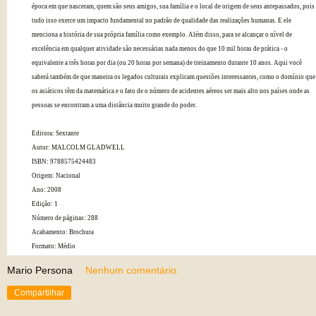
época em que nasceram, quem são seus amigos, sua família e o local de origem de seus antepassados, pois
tudo isso exerce um impacto fundamental no padrão de qualidade das realizações humanas. E ele
menciona a história de sua própria família como exemplo. Além disso, para se alcançar o nível de
excelência em qualquer atividade são necessárias nada menos do que 10 mil horas de prática - o
equivalente a três horas por dia (ou 20 horas por semana) de treinamento durante 10 anos. Aqui você
saberá também de que maneira os legados culturais explicam questões interessantes, como o domínio que
os asiáticos têm da matemática e o fato de o número de acidentes aéreos ser mais alto nos países onde as
pessoas se encontram a uma distância muito grande do poder.
Editora: Sextante
Autor: MALCOLM GLADWELL
ISBN: 9788575424483
Origem: Nacional
Ano: 2008
Edição: 1
Número de páginas: 288
Acabamento: Brochura
Formato: Médio
Mario Persona
Nenhum comentário:
Compartilhar