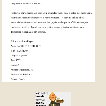
compreender a sociedade moderna.
Nesta obra pluridisciplinar, a linguagem utilizada é clara e evita o ´calão´ dos especialistas.
Alimentando com inquéritos sobre o "terreno originais", e por uma análise crítica
aprofundada da literatura existente este livro, apaixonará o grande público que espera
conhecer os mistérios da dádiva, e os investigadores em ciências sociais que, aqui,
descobrirão estimulantes perspectivas.
Editora: Instituto Piaget
Autor: JACQUES T. GODBOUT
ISBN: 9728329466
Origem: Importado
Ano: 1997
Edição: 1
Número de páginas: 335
Acabamento: Brochura
Formato: Médio