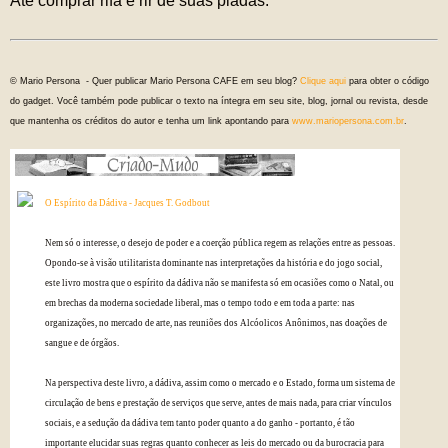
Até comprar rifa e rir de suas piadas.
© Mario Persona - Quer publicar Mario Persona CAFE em seu blog?
Clique aqui
para obter o código
do gadget. Você também pode publicar o texto na íntegra em seu site, blog, jornal ou revista, desde
que mantenha os créditos do autor e tenha um link apontando para
www.mariopersona.com.br
.
O Espírito da Dádiva - Jacques T. Godbout
Nem só o interesse, o desejo de poder e a coerção pública regem as relações entre as pessoas.
Opondo-se à visão utilitarista dominante nas interpretações da história e do jogo social,
este livro mostra que o espírito da dádiva não se manifesta só em ocasiões como o Natal, ou
em brechas da moderna sociedade liberal, mas o tempo todo e em toda a parte: nas
organizações, no mercado de arte, nas reuniões dos Alcóolicos Anônimos, nas doações de
sangue e de órgãos.
Na perspectiva deste livro, a dádiva, assim como o mercado e o Estado, forma um sistema de
circulação de bens e prestação de serviços que serve, antes de mais nada, para criar vínculos
sociais, e a sedução da dádiva tem tanto poder quanto a do ganho - portanto, é tão
importante elucidar suas regras quanto conhecer as leis do mercado ou da burocracia para