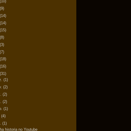
(10)
(9)
(14)
(14)
(15)
(8)
(3)
(7)
(18)
(16)
(31)
z.
(1)
v.
(2)
t.
(2)
t.
(2)
o.
(1)
.
(4)
n.
(1)
ha historia no Youtube