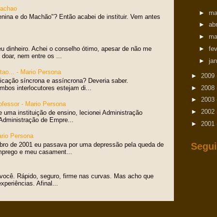
Machao
►
ma
enina e do Machão"? Então acabei de instituir. Vem antes
►
ab
►
ma
►
fe
eu dinheiro. Achei o conselho ótimo, apesar de não me
doar, nem entre os ...
►
ja
tao... - Mario Persona
►
2009
icação síncrona e assíncrona? Deveria saber.
►
2008
bos interlocutores estejam di...
►
2003
ofessor - Mario Persona
►
2002
e uma instituição de ensino, lecionei Administração
Administração de Empre...
►
2001
ario Persona
bro de 2001 eu passava por uma depressão pela queda de
Segui
mprego e meu casament...
 você. Rápido, seguro, firme nas curvas. Mas acho que
periências. Afinal...