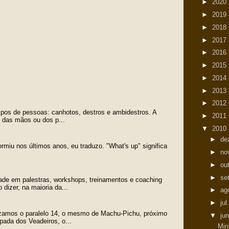
►
2020
►
2019
►
2018
►
2017
►
2016
►
2015
►
2014
►
2013
►
2012
tipos de pessoas: canhotos, destros e ambidestros. A
►
2011
o das mãos ou dos p...
▼
2010
►
de
ormiu nos últimos anos, eu traduzo. "What's up" significa
►
no
►
ou
►
se
ade em palestras, workshops, treinamentos e coaching
dizer, na maioria da...
►
ag
►
jul
zamos o paralelo 14, o mesmo de Machu-Pichu, próximo
▼
ju
pada dos Veadeiros, o...
Min