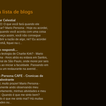
 lista de blogs
r Celestial
: O que você fará quando ele
nar? Mario Persona
-
Hoje eu acordei,
quando você acorda com uma coisa
beça assim, você não consegue
brir a razão de algo, né? Eu acordei
hã, fiquei na c...
 respondi...
 teologia de Charlie Kirk? - Mario
ona
-
Anos atrás eu estava em Santos,
oral de São Paulo, onde morei por seis
 ao iniciar a faculdade. Passando em
 a um restaurante na avenid...
o Persona CAFE - Cronicas de
lestrante
r, muito prazer! Mario Persona
-
amente ando observando meu
rtamento, minhas atividades e meu
. Quando é que me sinto bem?
o é que me sinto mal? Há muitas
ades ou...