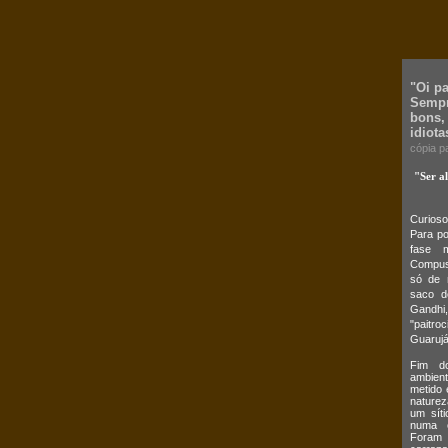
"Oi p
Sempr
bons,
idiota
cópia p
"Ser a
Curios
Para po
fase m
Compus,
só de 
saco d
Gandhi,
"paitro
Guarujá
Fim do
ambient
metido 
naturez
um síti
numa c
Foram 