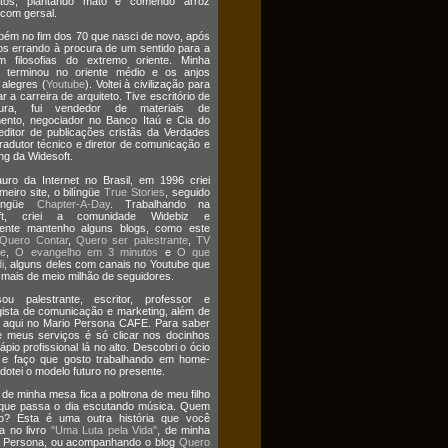
atos, plantando mato e comendo arroz
 com gersal.
bém no fim dos 70 que nasci de novo, após
os errando à procura de um sentido para a
m filosofias do extremo oriente. Minha
a terminou no oriente médio e os anjos
 alegres (
Youtube
). Voltei à civilização para
r a carreira de arquiteto. Tive escritório de
etura, fui vendedor de materiais de
ento, negociador no Banco Itaú e Cia do
editor de publicações cristãs da Verdades
tradutor técnico e diretor de comunicação e
ng da Widesoft.
uro da Internet no Brasil, em 1996 criei
meiro site, o bilíngüe
True Stories
, seguido
língüe
Chapter-A-Day
. Trabalhando na
oft, criei a comunidade Widebiz e
mente mantenho alguns blogs, como este
Quero Contar
,
Quero ser palestrante
,
TV
te
,
O evangelho em 3 minutos
e
O que
i
, alguns deles com canais no Youtube que
ais de meio milhão de seguidores.
ou palestrante, escritor, professor e
gista de comunicação e marketing, além de
 aqui no Mario Persona CAFE. Para saber
 meus serviços é só clicar nos docinhos
ápio profissional lá no alto. Descobri o ócio
o e faço que gosto trabalhando em home-
Adotei o modelo futuro no presente.
 de minha mesa fica a poltrona de meu filho
 que passa o dia escutando música. Quem
o? Esta é uma outra história que você
a no livro
"Uma Luta pela Vida"
, de minha
ia Persona, ou acompanhando o blog
Quero