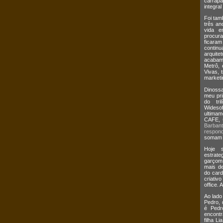
carrap
integral
Foi tam
três an
vida e
procur
ficaram
continua
arquit
acabam
Metrô, 
Vivas, 
marketi
Dinossa
meu pri
do tri
Wides
ultima
CAFE,
Barban
respond
somam m
Hoje s
estrate
garçom
mais de
do card
criativ
office. 
Ao lado
Pedro,
é Pedr
encontr
filha L