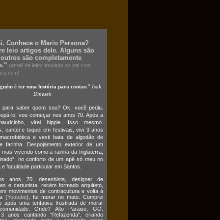
ai. Conhece o Mario Persona?
e leio artigos dele. Alguns são
 outros são completamente
s."
(email de leitor enviado ao pai com
ara mim)
lguém é ter uma história para contar."
Isak
Dinesen
o para saber quem sou? Ok, você pediu.
upá-lo, vou começar nos anos 70. Após a
auricinho, virei hippie. Isso mesmo.
 cantei e toquei em festivais, vivi 3 anos
macrobiótica e vesti bata de algodão de
e farinha. Despojamento exterior de um
 mas vivendo como a rainha da Inglaterra,
cinado", no conforto de um apê só meu no
 e faculdade particular em Santos.
s anos 70, desenhista, designer de
es e cartunista, recém formado arquiteto,
em movimentos de contracultura e volta à
a (
Youtube
), fui morar no mato. Comprei
o após uma tentativa frustrada de morar
omunidade. Onde? Alto Paraiso, GO.
3 anos cantando "Refazenda", criando