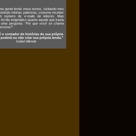
ta gente lendo meus textos, visitando meu
ssistindo minhas palestras, costumo receber
 número de e-mails de leitores. Mas
foi tão enigmático quanto aquele que trazia
 uma pergunta:
"Por que você se chama
ersona?".
é o contador de histórias de sua própria
e poderá ou não criar sua própria lenda."
Isabel Allende