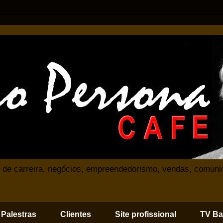
 de carreira, negócios, empreendedorismo, vendas, comuni
Palestras
Clientes
Site profissional
TV Ba