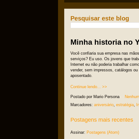
Pesquisar este blog
Minha historia no 
Você confiaria sua empresa nas mãos
serviços? Eu uso. Os jovens que tra
Internet eu não poderia trabalhar com
vender, sem impressos, catálogos ou
aposentado.
Continue lendo... >>
Postado por
Mario Persona
Nenhum
Marcadores:
aniversário
,
estratégia
,
I
Postagens mais recentes
Assinar:
Postagens (Atom)