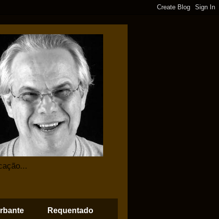
cação...
rbante
Requentado