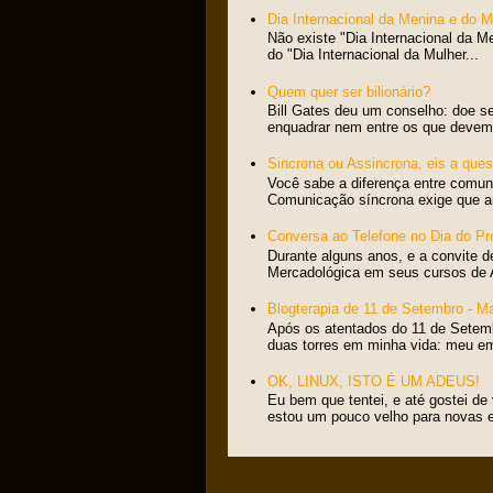
Dia Internacional da Menina e do 
Não existe "Dia Internacional da M
do "Dia Internacional da Mulher...
Quem quer ser bilionário?
Bill Gates deu um conselho: doe s
enquadrar nem entre os que devem 
Sincrona ou Assincrona, eis a ques
Você sabe a diferença entre comun
Comunicação síncrona exige que am
Conversa ao Telefone no Dia do Pr
Durante alguns anos, e a convite d
Mercadológica em seus cursos de 
Blogterapia de 11 de Setembro - M
Após os atentados do 11 de Setem
duas torres em minha vida: meu e
OK, LINUX, ISTO É UM ADEUS!
Eu bem que tentei, e até gostei de
estou um pouco velho para novas ex