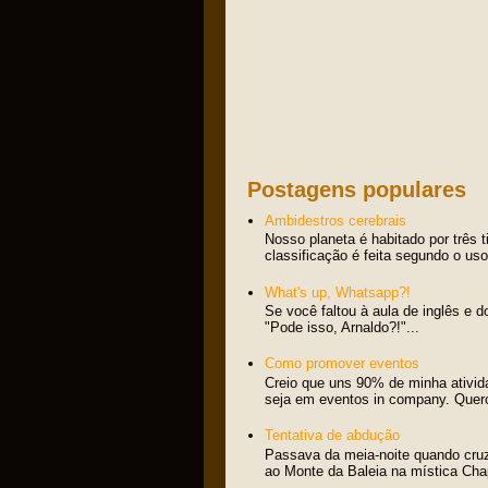
Postagens populares
Ambidestros cerebrais
Nosso planeta é habitado por três 
classificação é feita segundo o us
What's up, Whatsapp?!
Se você faltou à aula de inglês e d
"Pode isso, Arnaldo?!"...
Como promover eventos
Creio que uns 90% de minha ativid
seja em eventos in company. Quero 
Tentativa de abdução
Passava da meia-noite quando cru
ao Monte da Baleia na mística Cha