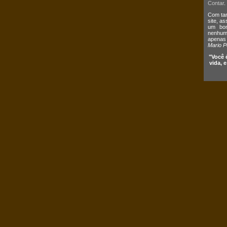
Contar
.
Com tan
site, a
um bom
nenhum 
apenas
Mario P
"Você 
vida, 