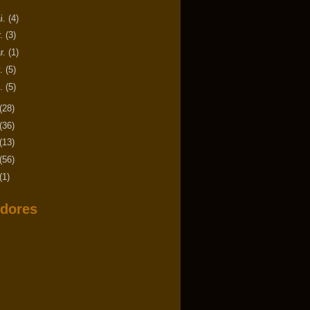
i.
(4)
r.
(3)
r.
(1)
v.
(5)
n.
(5)
(28)
(36)
(13)
(56)
(1)
dores