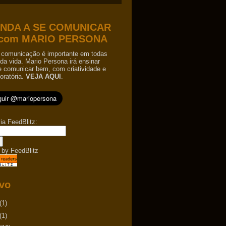
NDA A SE COMUNICAR
com MARIO PERSONA
comunicação é importante em todas
da vida. Mario Persona irá ensinar
e comunicar bem, com criatividade e
oratória.
VEJA AQUI
.
ia FeedBlitz:
 by
FeedBlitz
vo
(1)
(1)