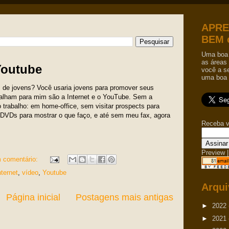
APRE
BEM 
Uma boa 
as áreas 
Youtube
você a s
uma boa 
 de jovens? Você usaria jovens para promover seus
balham para mim são a Internet e o YouTube. Sem a
o trabalho: em home-office, sem visitar prospects para
 DVDs para mostrar o que faço, e até sem meu fax, agora
Receba v
Preview
|
 comentário:
nternet
,
vídeo
,
Youtube
Arqui
Página inicial
Postagens mais antigas
►
2022
►
2021