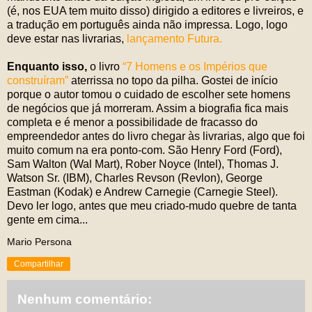
(é, nos EUA tem muito disso) dirigido a editores e livreiros, e
a tradução em português ainda não impressa. Logo, logo
deve estar nas livrarias,
lançamento Futura.
Enquanto isso,
o livro
“7 Homens e os Impérios que
construíram”
aterrissa no topo da pilha. Gostei de início
porque o autor tomou o cuidado de escolher sete homens
de negócios que já morreram. Assim a biografia fica mais
completa e é menor a possibilidade de fracasso do
empreendedor antes do livro chegar às livrarias, algo que foi
muito comum na era ponto-com. São Henry Ford (Ford),
Sam Walton (Wal Mart), Rober Noyce (Intel), Thomas J.
Watson Sr. (IBM), Charles Revson (Revlon), George
Eastman (Kodak) e Andrew Carnegie (Carnegie Steel).
Devo ler logo, antes que meu criado-mudo quebre de tanta
gente em cima...
Mario Persona
Compartilhar
Nenhum comentário: