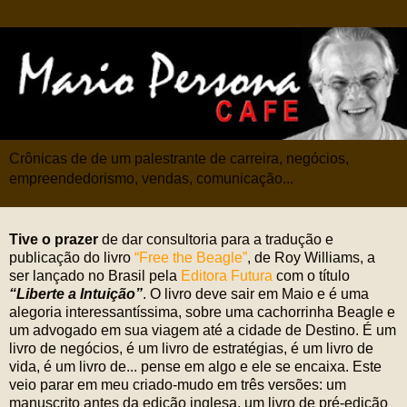
Crônicas de de um palestrante de carreira, negócios,
empreendedorismo, vendas, comunicação...
Tive o prazer
de dar consultoria para a tradução e
publicação do livro
“Free the Beagle”
, de Roy Williams, a
ser lançado no Brasil pela
Editora Futura
com o título
“Liberte a Intuição”
. O livro deve sair em Maio e é uma
alegoria interessantíssima, sobre uma cachorrinha Beagle e
um advogado em sua viagem até a cidade de Destino. É um
livro de negócios, é um livro de estratégias, é um livro de
vida, é um livro de... pense em algo e ele se encaixa. Este
veio parar em meu criado-mudo em três versões: um
manuscrito antes da edição inglesa, um livro de pré-edição