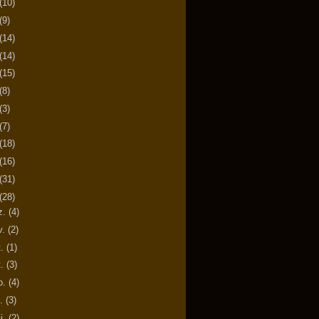
(10)
(9)
(14)
(14)
(15)
(8)
(3)
(7)
(18)
(16)
(31)
(28)
z.
(4)
v.
(2)
t.
(1)
t.
(3)
o.
(4)
n.
(3)
i.
(2)