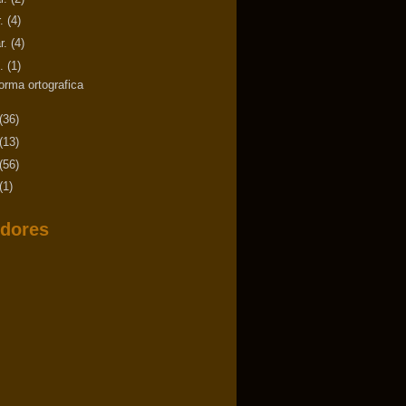
r.
(4)
r.
(4)
n.
(1)
orma ortografica
(36)
(13)
(56)
(1)
dores