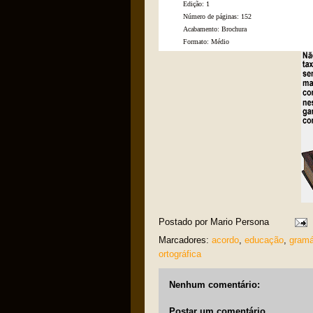
Edição: 1
Número de páginas: 152
Acabamento: Brochura
Formato: Médio
Postado por
Mario Persona
Marcadores:
acordo
,
educação
,
gramá
ortográfica
Nenhum comentário:
Postar um comentário