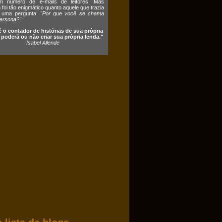
 número de e-mails de leitores. Mas
foi tão enigmático quanto aquele que trazia
 uma pergunta:
"Por que você se chama
ersona?".
é o contador de histórias de sua própria
e poderá ou não criar sua própria lenda."
Isabel Allende