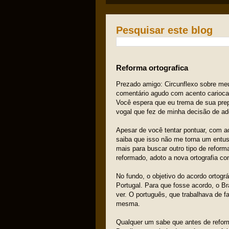
Pesquisar este blog
Reforma ortografica
Prezado amigo: Circunflexo sobre meu 
comentário agudo com acento carioca
Você espera que eu trema de sua pre
vogal que fez de minha decisão de ado
Apesar de você tentar pontuar, com a
saiba que isso não me torna um entus
mais para buscar outro tipo de refor
reformado, adoto a nova ortografia c
No fundo, o objetivo do acordo ortogr
Portugal. Para que fosse acordo, o 
ver. O português, que trabalhava de fa
mesma.
Qualquer um sabe que antes de reformar