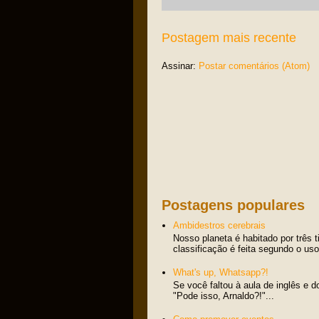
Postagem mais recente
Assinar:
Postar comentários (Atom)
Postagens populares
Ambidestros cerebrais
Nosso planeta é habitado por três 
classificação é feita segundo o us
What's up, Whatsapp?!
Se você faltou à aula de inglês e d
"Pode isso, Arnaldo?!"...