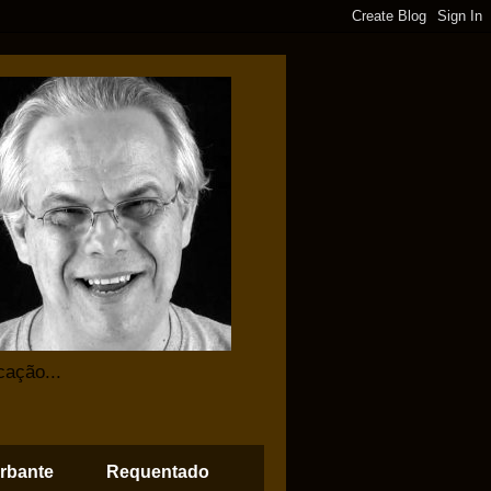
cação...
rbante
Requentado