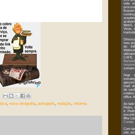
vida e
procur
ficaram
continua
arquit
acabam
Metrô, 
Vivas, 
marketi
Dinossa
meu pri
do tri
Wides
ultima
CAFE,
Barban
respond
somam m
Hoje s
estrate
garçom
mais de
do card
criativ
office. 
tica
,
nova ortografia
,
português
,
redação
,
reforma
Ao lado
Pedro,
é Pedr
encontr
filha L
Contar
.
Com tan
site, a