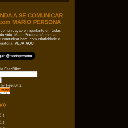
NDA A SE COMUNICAR
com MARIO PERSONA
comunicação é importante em todas
da vida. Mario Persona irá ensinar
e comunicar bem, com criatividade e
oratória.
VEJA AQUI
.
ia FeedBlitz:
 by
FeedBlitz
vo
(1)
(1)