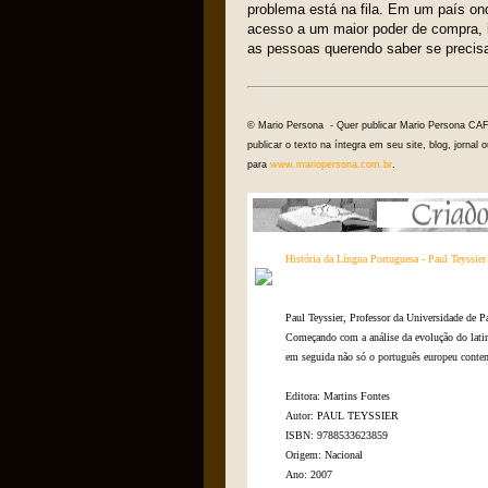
problema está na fila. Em um país on
acesso a um maior poder de compra, 
as pessoas querendo saber se precisa
© Mario Persona - Quer publicar Mario Persona CA
publicar o texto na íntegra em seu site, blog, jorna
para
www.mariopersona.com.br
.
História da Língua Portuguesa - Paul Teyssier
Paul Teyssier, Professor da Universidade de P
Começando com a análise da evolução do latim 
em seguida não só o português europeu conte
Editora: Martins Fontes
Autor: PAUL TEYSSIER
ISBN: 9788533623859
Origem: Nacional
Ano: 2007