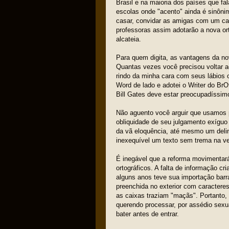
Brasil e na maioria dos países que 
escolas onde "acento" ainda é sinôni
casar, convidar as amigas com um ca
professoras assim adotarão a nova ort
alcateia.
Para quem digita, as vantagens da nov
Quantas vezes você precisou voltar a
rindo da minha cara com seus lábios 
Word de lado e adotei o Writer do BrOf
Bill Gates deve estar preocupadíssi
Não aguento você arguir que usamos 
obliquidade de seu julgamento exíguo
da vã eloquência, até mesmo um deli
inexequível um texto sem trema na vel
É inegável que a reforma movimentar
ortográficos. A falta de informação c
alguns anos teve sua importação barr
preenchida no exterior com caractere
as caixas traziam "maçãs". Portanto,
querendo processar, por assédio sexu
bater antes de entrar.