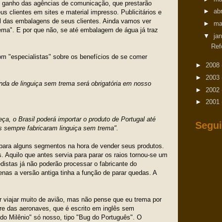
o ganho das agências de comunicação, que prestarão
►
ab
us clientes em sites e material impresso. Publicitários e
l das embalagens de seus clientes. Ainda vamos ver
►
ma
ma". E por que não, se até embalagem de água já traz
▼
ja
Ref
m "especialistas" sobre os benefícios de se comer
►
2008
►
2003
da de linguiça sem trema será obrigatória em nosso
►
2002
►
2001
a, o Brasil poderá importar o produto de Portugal até
Segui
 sempre fabricaram linguiça sem trema".
s para alguns segmentos na hora de vender seus produtos.
s. Aquilo que antes servia para parar os raios tornou-se um
edistas já não poderão processar o fabricante do
enas a versão antiga tinha a função de parar quedas. A
r viajar muito de avião, mas não pense que eu trema por
ware das aeronaves, que é escrito em inglês sem
o Milênio" só nosso, tipo "Bug do Português". O