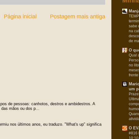
Minha
Manja
Página inicial
Postagem mais antiga
TEMPO
termi
sabe 
na ca
desco
de man
O que
Qual a
Pers
no lit
meses
frente
Mari
um pa
Praze
Ultim
tipos de pessoas: canhotos, destros e ambidestros. A
compo
o das mãos ou dos p...
humor
Quand
ativid
ormiu nos últimos anos, eu traduzo. "What's up" significa
O EV
#816 
10:10