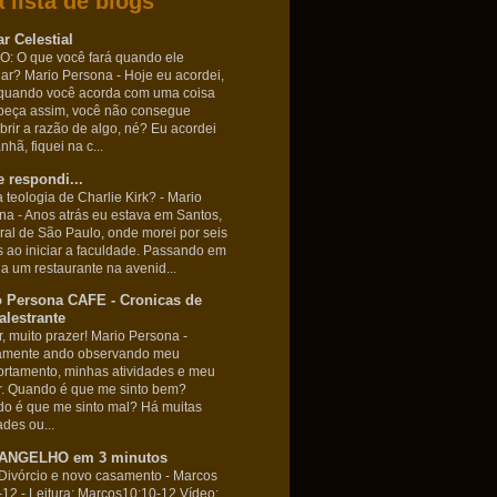
 lista de blogs
r Celestial
: O que você fará quando ele
nar? Mario Persona
-
Hoje eu acordei,
quando você acorda com uma coisa
beça assim, você não consegue
brir a razão de algo, né? Eu acordei
hã, fiquei na c...
 respondi...
 teologia de Charlie Kirk? - Mario
ona
-
Anos atrás eu estava em Santos,
oral de São Paulo, onde morei por seis
 ao iniciar a faculdade. Passando em
 a um restaurante na avenid...
o Persona CAFE - Cronicas de
lestrante
r, muito prazer! Mario Persona
-
amente ando observando meu
rtamento, minhas atividades e meu
. Quando é que me sinto bem?
o é que me sinto mal? Há muitas
ades ou...
ANGELHO em 3 minutos
Divórcio e novo casamento - Marcos
-12
-
Leitura: Marcos10:10-12 Vídeo: