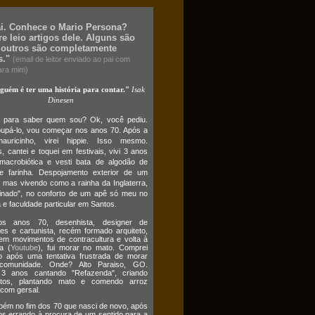
ai. Conhece o Mario Persona?
e leio artigos dele. Alguns são
 outros são completamente
s."
(email de leitor enviado ao pai com
ara mim)
lguém é ter uma história para contar."
Isak
Dinesen
o para saber quem sou? Ok, você pediu.
upá-lo, vou começar nos anos 70. Após a
auricinho, virei hippie. Isso mesmo.
 cantei e toquei em festivais, vivi 3 anos
macrobiótica e vesti bata de algodão de
e farinha. Despojamento exterior de um
 mas vivendo como a rainha da Inglaterra,
cinado", no conforto de um apê só meu no
 e faculdade particular em Santos.
s anos 70, desenhista, designer de
es e cartunista, recém formado arquiteto,
em movimentos de contracultura e volta à
a (
Youtube
), fui morar no mato. Comprei
o após uma tentativa frustrada de morar
omunidade. Onde? Alto Paraiso, GO.
3 anos cantando "Refazenda", criando
atos, plantando mato e comendo arroz
 com gersal.
bém no fim dos 70 que nasci de novo, após
os errando à procura de um sentido para a