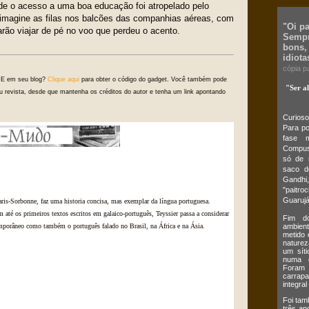
de o acesso a uma boa educação foi atropelado pelo
imagine as filas nos balcões das companhias aéreas, com
"Oi p
rão viajar de pé no voo que perdeu o acento.
Sempr
bons,
idiota
cópia p
FE em seu blog?
Clique aqui
para obter o código do gadget. Você também pode
"Ser a
l ou revista, desde que mantenha os créditos do autor e tenha um link apontando
Curios
Para po
fase m
Compus,
só de 
saco d
Gandhi,
"paitro
Guarujá
aris-Sorbonne, faz uma historia concisa, mas exemplar da língua portuguesa.
até os primeiros textos escritos em galaico-português, Teyssier passa a considerar
Fim do
ambient
mporâneo como também o português falado no Brasil, na África e na Ásia.
metido 
naturez
um síti
numa c
Foram 
carrap
integral
Foi tam
três an