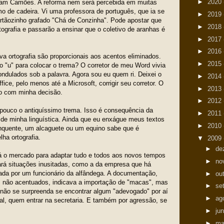
►
2020
falam Camões. A reforma nem será percebida em muitas
mo de cadeira. Vi uma professora de português, que ia se
►
2019
rtãozinho grafado "Chá de Conzinha". Pode apostar que
►
2018
ografia e passarão a ensinar que o coletivo de aranhas é
►
2017
►
2016
a ortografia são proporcionais aos acentos eliminados.
►
2015
o "u" para colocar o trema? O corretor de meu Word vivia
ondulados sob a palavra. Agora sou eu quem ri. Deixei o
►
2014
fice, pelo menos até a Microsoft, corrigir seu corretor. O
►
2013
mo com minha decisão.
►
2012
pouco o antiquíssimo trema. Isso é consequência da
►
2011
 de minha linguística. Ainda que eu enxágue meus textos
►
2010
nquente, um alcaguete ou um equino sabe que é
ha ortografia.
▼
2009
►
de
á o mercado para adaptar tudo e todos aos novos tempos
►
no
riará situações inusitadas, como a da empresa que há
ada por um funcionário da alfândega. A documentação,
►
ou
s não acentuados, indicava a importação de "macas", mas
►
se
 não se surpreenda se encontrar algum "adevogado" por aí
►
ag
al, quem entrar na secretaria. E também por agressão, se
►
ju
►
ma