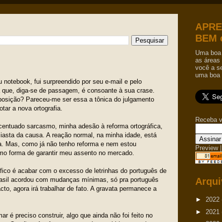
APRE
BEM 
Uma boa 
as áreas 
você a s
uma boa 
notebook, fui surpreendido por seu e-mail e pelo
 que, diga-se de passagem, é consoante à sua crase.
posição? Pareceu-me ser essa a tônica do julgamento
tar a nova ortografia.
Receba v
centuado sarcasmo, minha adesão à reforma ortográfica,
iasta da causa. A reação normal, na minha idade, está
ma. Mas, como já não tenho reforma e nem estou
Preview
|
omo forma de garantir meu assento no mercado.
áfico é acabar com o excesso de letrinhas do português de
Brasil acordou com mudanças mínimas, só pra português
Arqui
cto, agora irá trabalhar de fato. A gravata permanece a
►
2022
►
2021
 é preciso construir, algo que ainda não foi feito no