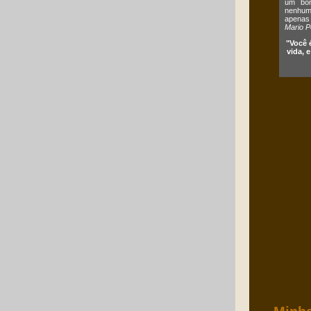
um bom
nenhum 
apenas
Mario P
"Você 
vida, 