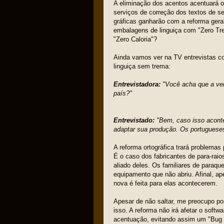
A eliminação dos acentos acentuará 
serviços de correção dos textos de se
gráficas ganharão com a reforma gera
embalagens de linguiça com "Zero Tre
"Zero Caloria"?
Ainda vamos ver na TV entrevistas co
linguiça sem trema:
Entrevistadora:
"Você acha que a ven
país?"
Entrevistado:
"Bem, caso isso aconteç
adaptar sua produção. Os portugueses
A reforma ortográfica trará problema
É o caso dos fabricantes de para-raio
aliado deles. Os familiares de paraqu
equipamento que não abriu. Afinal, ap
nova é feita para elas acontecerem.
Apesar de não saltar, me preocupo po
isso. A reforma não irá afetar o soft
acentuação, evitando assim um "Bug d