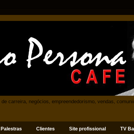
 de carreira, negócios, empreendedorismo, vendas, comuni
Palestras
Clientes
Site profissional
TV Ba