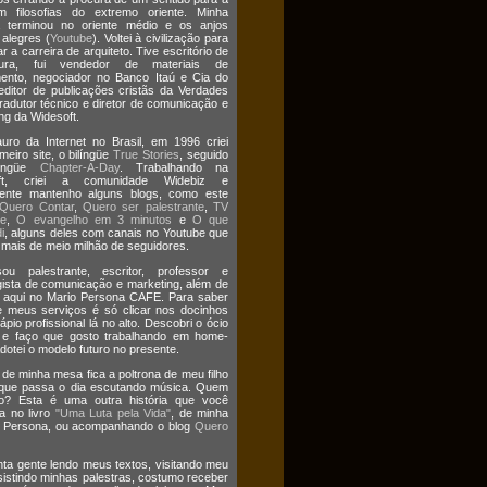
m filosofias do extremo oriente. Minha
a terminou no oriente médio e os anjos
 alegres (
Youtube
). Voltei à civilização para
r a carreira de arquiteto. Tive escritório de
etura, fui vendedor de materiais de
ento, negociador no Banco Itaú e Cia do
editor de publicações cristãs da Verdades
tradutor técnico e diretor de comunicação e
ng da Widesoft.
uro da Internet no Brasil, em 1996 criei
meiro site, o bilíngüe
True Stories
, seguido
língüe
Chapter-A-Day
. Trabalhando na
oft, criei a comunidade Widebiz e
mente mantenho alguns blogs, como este
Quero Contar
,
Quero ser palestrante
,
TV
te
,
O evangelho em 3 minutos
e
O que
i
, alguns deles com canais no Youtube que
ais de meio milhão de seguidores.
ou palestrante, escritor, professor e
gista de comunicação e marketing, além de
 aqui no Mario Persona CAFE. Para saber
 meus serviços é só clicar nos docinhos
ápio profissional lá no alto. Descobri o ócio
o e faço que gosto trabalhando em home-
Adotei o modelo futuro no presente.
 de minha mesa fica a poltrona de meu filho
 que passa o dia escutando música. Quem
o? Esta é uma outra história que você
a no livro
"Uma Luta pela Vida"
, de minha
ia Persona, ou acompanhando o blog
Quero
ta gente lendo meus textos, visitando meu
ssistindo minhas palestras, costumo receber