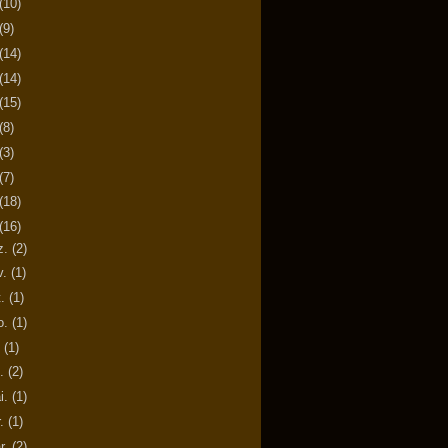
(10)
(9)
(14)
(14)
(15)
(8)
(3)
(7)
(18)
(16)
z.
(2)
v.
(1)
t.
(1)
o.
(1)
.
(1)
n.
(2)
i.
(1)
r.
(1)
r.
(2)