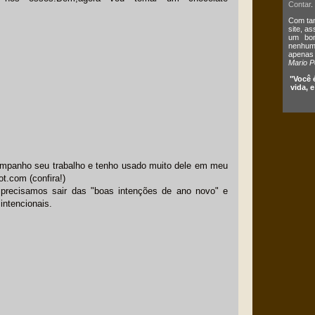
Contar
.
Com tan
site, a
um bom
nenhum 
apenas
Mario P
"Você 
vida, 
ompanho seu trabalho e tenho usado muito dele em meu
t.com (confira!)
o precisamos sair das "boas intenções de ano novo" e
intencionais.