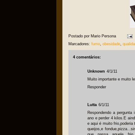
Postado por
Mario Persona
Marcadores:
fumo
,
obesidade
,
qualid
4 comentários:
Unknown
4/1/11
Muito importante e muito
Responder
Lutta
6/1/11
Respondendo a pergunta i
ano e perder 4 kilos.E ain
e aqui é muito frio,poderi
queijos,e fondue,pizza...s
que passa aquele fri