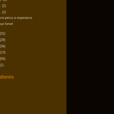
v.
(2)
n.
(2)
ca perca a esperanca
que fome!
(31)
(28)
(36)
(13)
(56)
(1)
dores