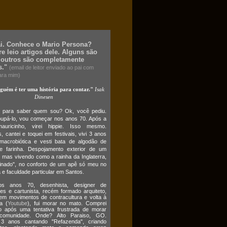
ai. Conhece o Mario Persona?
e leio artigos dele. Alguns são
 outros são completamente
s."
(email de leitor enviado ao pai com
ara mim)
lguém é ter uma história para contar."
Isak
Dinesen
o para saber quem sou? Ok, você pediu.
upá-lo, vou começar nos anos 70. Após a
auricinho, virei hippie. Isso mesmo.
 cantei e toquei em festivais, vivi 3 anos
macrobiótica e vesti bata de algodão de
e farinha. Despojamento exterior de um
 mas vivendo como a rainha da Inglaterra,
cinado", no conforto de um apê só meu no
 e faculdade particular em Santos.
s anos 70, desenhista, designer de
es e cartunista, recém formado arquiteto,
em movimentos de contracultura e volta à
a (
Youtube
), fui morar no mato. Comprei
o após uma tentativa frustrada de morar
omunidade. Onde? Alto Paraiso, GO.
3 anos cantando "Refazenda", criando