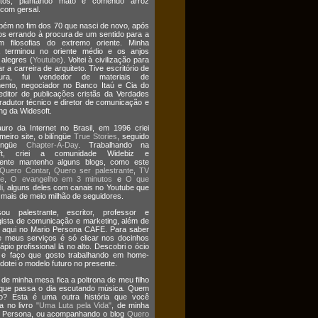
atos, plantando mato e comendo arroz
 com gersal.
bém no fim dos 70 que nasci de novo, após
os errando à procura de um sentido para a
m filosofias do extremo oriente. Minha
a terminou no oriente médio e os anjos
 alegres (
Youtube
). Voltei à civilização para
r a carreira de arquiteto. Tive escritório de
etura, fui vendedor de materiais de
ento, negociador no Banco Itaú e Cia do
editor de publicações cristãs da Verdades
tradutor técnico e diretor de comunicação e
ng da Widesoft.
uro da Internet no Brasil, em 1996 criei
meiro site, o bilíngüe
True Stories
, seguido
língüe
Chapter-A-Day
. Trabalhando na
oft, criei a comunidade Widebiz e
mente mantenho alguns blogs, como este
Quero Contar
,
Quero ser palestrante
,
TV
te
,
O evangelho em 3 minutos
e
O que
i
, alguns deles com canais no Youtube que
ais de meio milhão de seguidores.
ou palestrante, escritor, professor e
gista de comunicação e marketing, além de
 aqui no Mario Persona CAFE. Para saber
 meus serviços é só clicar nos docinhos
ápio profissional lá no alto. Descobri o ócio
o e faço que gosto trabalhando em home-
Adotei o modelo futuro no presente.
 de minha mesa fica a poltrona de meu filho
 que passa o dia escutando música. Quem
o? Esta é uma outra história que você
a no livro
"Uma Luta pela Vida"
, de minha
ia Persona, ou acompanhando o blog
Quero