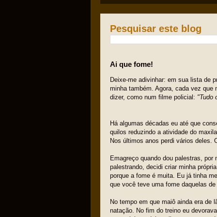
Pesquisar este blog
Ai que fome!
Deixe-me adivinhar: em sua lista de 
minha também. Agora, cada vez que m
dizer, como num filme policial:
"Tudo 
Há algumas décadas eu até que consegu
quilos reduzindo a atividade do maxil
Nos últimos anos perdi vários deles.
Emagreço quando dou palestras, por 
palestrando, decidi criar minha própri
porque a fome é muita. Eu já tinha m
que você teve uma fome daquelas de 
No tempo em que maiô ainda era de lã
natação. No fim do treino eu devora