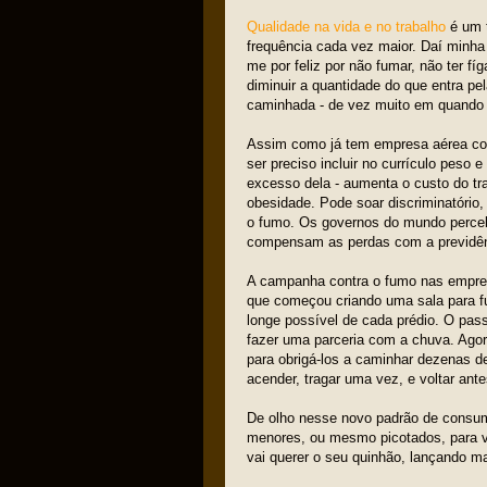
Qualidade na vida e no trabalho
é um t
frequência cada vez maior. Daí minha
me por feliz por não fumar, não ter fí
diminuir a quantidade do que entra pe
caminhada - de vez muito em quando -
Assim como já tem empresa aérea cob
ser preciso incluir no currículo peso 
excesso dela - aumenta o custo do tr
obesidade. Pode soar discriminatório, 
o fumo. Os governos do mundo perce
compensam as perdas com a previdên
A campanha contra o fumo nas empresa
que começou criando uma sala para fum
longe possível de cada prédio. O pass
fazer uma parceria com a chuva. Ago
para obrigá-los a caminhar dezenas d
acender, tragar uma vez, e voltar ante
De olho nesse novo padrão de consum
menores, ou mesmo picotados, para v
vai querer o seu quinhão, lançando 