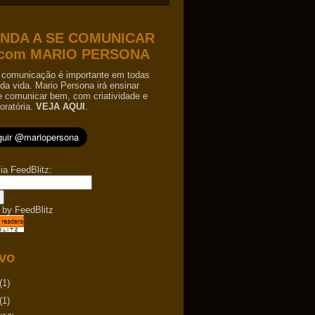
NDA A SE COMUNICAR
com MARIO PERSONA
comunicação é importante em todas
da vida. Mario Persona irá ensinar
e comunicar bem, com criatividade e
oratória.
VEJA AQUI
.
ia FeedBlitz:
 by
FeedBlitz
vo
(1)
(1)