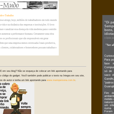
úde e Trabalho
esse atinge, hoje, milhões de trabalhadores em todo mundo
"Oi p
a vida e na dinâmica das empresas e instituições. O livro
Sempr
nar e canalizar essa doença da vida moderna para o sentido
bons,
idiota
de aumentar a performance humana. Certamente uma obra
cópia p
dos os profissionais que são responsáveis em gerar
dem que uma empresa menos estressada é mais produtiva,
"Ser a
 clientes, colaboradores e fornecedores possam trabalhar e
Curios
Para po
fase m
Compus,
só de 
E em seu blog? Não se esqueça de colocar um link apontando para
saco d
o código do gadget. Você também pode publicar o texto na íntegra em seu site,
Gandhi,
itos do autor e tenha um link apontando para
www.mariopersona.com.br
.
"paitro
Guarujá
Fim do
ambient
metido 
naturez
um síti
numa c
Foram 