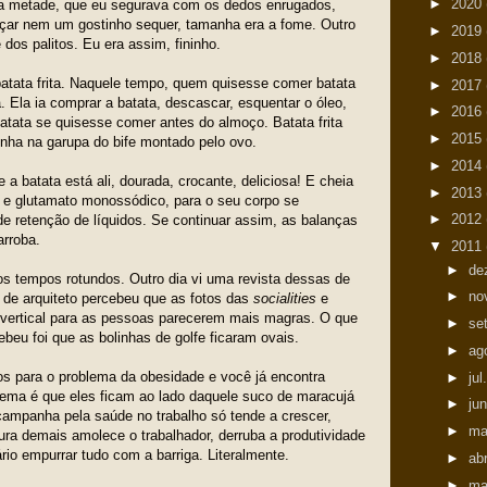
►
2020
da metade, que eu segurava com os dedos enrugados,
içar nem um gostinho sequer, tamanha era a fome. Outro
►
2019
dos palitos. Eu era assim, fininho.
►
2018
batata frita. Naquele tempo, quem quisesse comer batata
►
2017
. Ela ia comprar a batata, descascar, esquentar o óleo,
►
2016
 batata se quisesse comer antes do almoço. Batata frita
►
2015
nha na garupa do bife montado pelo ovo.
►
2014
a batata está ali, dourada, crocante, deliciosa! E cheia
►
2013
al e glutamato monossódico, para o seu corpo se
►
2012
de retenção de líquidos. Se continuar assim, as balanças
arroba.
▼
2011
►
de
os tempos rotundos. Outro dia vi uma revista dessas de
►
no
o de arquiteto percebeu que as fotos das
socialities
e
 vertical para as pessoas parecerem mais magras. O que
►
se
beu foi que as bolinhas de golfe ficaram ovais.
►
ag
s para o problema da obesidade e você já encontra
►
jul
oblema é que eles ficam ao lado daquele suco de maracujá
►
ju
campanha pela saúde no trabalho só tende a crescer,
►
ma
ura demais amolece o trabalhador, derruba a produtividade
rio empurrar tudo com a barriga. Literalmente.
►
ab
►
ma