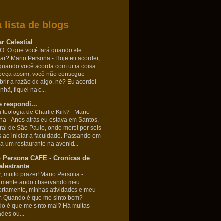
 lista de blogs
r Celestial
: O que você fará quando ele
nar? Mario Persona
-
Hoje eu acordei,
quando você acorda com uma coisa
beça assim, você não consegue
brir a razão de algo, né? Eu acordei
hã, fiquei na c...
 respondi...
 teologia de Charlie Kirk? - Mario
ona
-
Anos atrás eu estava em Santos,
oral de São Paulo, onde morei por seis
 ao iniciar a faculdade. Passando em
 a um restaurante na avenid...
o Persona CAFE - Cronicas de
lestrante
r, muito prazer! Mario Persona
-
amente ando observando meu
rtamento, minhas atividades e meu
. Quando é que me sinto bem?
o é que me sinto mal? Há muitas
ades ou...