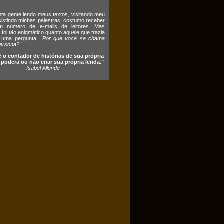
ta gente lendo meus textos, visitando meu
ssistindo minhas palestras, costumo receber
 número de e-mails de leitores. Mas
foi tão enigmático quanto aquele que trazia
 uma pergunta:
"Por que você se chama
ersona?".
é o contador de histórias de sua própria
e poderá ou não criar sua própria lenda."
Isabel Allende