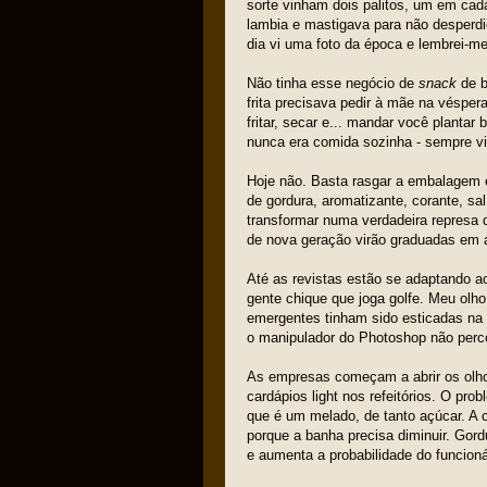
sorte vinham dois palitos, um em ca
lambia e mastigava para não desperd
dia vi uma foto da época e lembrei-me 
Não tinha esse negócio de
snack
de 
frita precisava pedir à mãe na véspera
fritar, secar e... mandar você plantar
nunca era comida sozinha - sempre vi
Hoje não. Basta rasgar a embalagem e 
de gordura, aromatizante, corante, s
transformar numa verdadeira represa 
de nova geração virão graduadas em 
Até as revistas estão se adaptando a
gente chique que joga golfe. Meu olh
emergentes tinham sido esticadas na
o manipulador do Photoshop não perce
As empresas começam a abrir os olho
cardápios light nos refeitórios. O pr
que é um melado, de tanto açúcar. A 
porque a banha precisa diminuir. Gord
e aumenta a probabilidade do funcioná