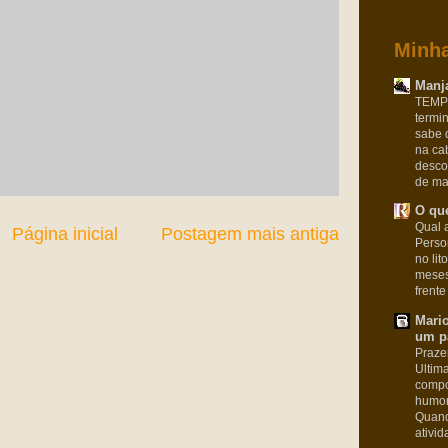
Minha
Manja
TEMPO
termi
sabe 
na ca
desco
de man
O que
Qual a
Página inicial
Postagem mais antiga
Pers
no lit
meses
frente
Mari
um pa
Praze
Ultim
compo
humor
Quand
ativid