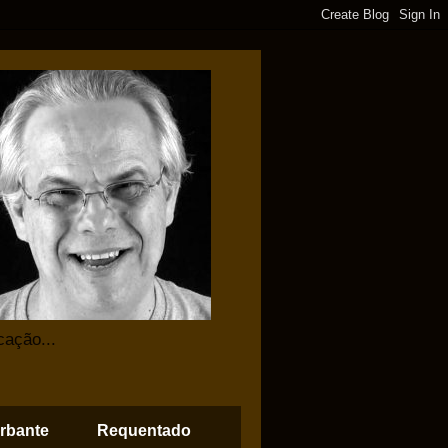
cação...
rbante
Requentado