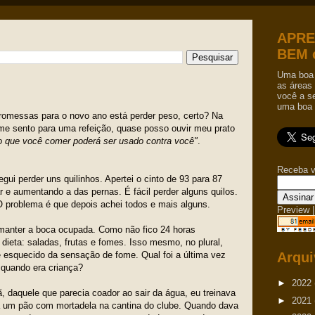
APRE
BEM 
Uma boa 
as áreas 
você a s
uma boa 
promessas para o novo ano está perder peso, certo? Na
e sento para uma refeição, quase posso ouvir meu prato
o que você comer poderá ser usado contra você"
.
Receba v
i perder uns quilinhos. Apertei o cinto de 93 para 87
ar e aumentando a das pernas. É fácil perder alguns quilos.
 O problema é que depois achei todos e mais alguns.
Preview
|
manter a boca ocupada. Como não fico 24 horas
a dieta: saladas, frutas e fomes. Isso mesmo, no plural,
e esquecido da sensação de fome. Qual foi a última vez
Arqui
quando era criança?
►
2022
, daquele que parecia coador ao sair da água, eu treinava
►
2021
va um pão com mortadela na cantina do clube. Quando dava