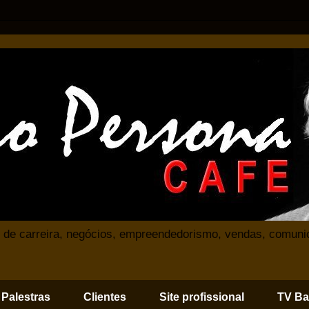
 de carreira, negócios, empreendedorismo, vendas, comuni
Palestras
Clientes
Site profissional
TV Ba