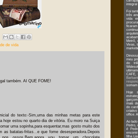
carrap
integral
Foi tam
três an
vida e
procur
ficaram
continua
arquit
acabam
Metrô, 
ade de vida
Vivas, 
marketi
Dinossa
meu pri
do tri
Wides
ultima
CAFE,
Barban
 legal também. AI QUE FOME!
respond
somam m
Hoje s
estrate
garçom
mais de
do card
criativ
office. 
nicial do texto:-Sim,uma das minhas metas para este
da hoje estou no quarto dia de vitória. Eu moro na Suiça
Ao lado
Pedro,
a tomar uma sopinha,para esquentar,mas gosto muito dos
é Pedr
im as batatas-fritas...e que fome desesperadora.Depois
encontr
filha L
o nos ossos.Bem,agora vou tomar um chocolate