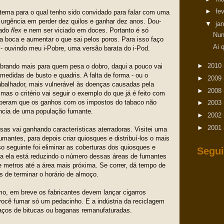
►
fe
ema para o qual tenho sido convidado para falar com uma
 urgência em perder dez quilos e ganhar dez anos. Dou-
▼
ja
gado
flex
e nem ser viciado em doces. Portanto é só
Nun
la boca e aumentar o que sai pelos poros. Para isso faço
Ai 
 ouvindo meu i-Pobre, uma versão barata do i-Pod.
►
2010
rando mais para quem pesa o dobro, daqui a pouco vai
e medidas de busto e quadris. A falta de forma - ou o
►
2009
abalhador, mais vulnerável às doenças causadas pela
►
2008
mas o critério vai seguir o exemplo do que já é feito com
beram que os ganhos com os impostos do tabaco não
►
2003
cia de uma população fumante.
►
2002
►
2001
s vai ganhando características aterradoras. Visitei uma
antes, para depois criar quiosques e distribuí-los o mais
o seguinte foi eliminar as coberturas dos quiosques e
Segui
ra ela está reduzindo o número dessas áreas de fumantes
e metros até a área mais próxima. Se correr, dá tempo de
s de terminar o horário de almoço.
o, em breve os fabricantes devem lançar cigarros
ocê fumar só um pedacinho. E a indústria da reciclagem
maços de bitucas ou baganas remanufaturadas.