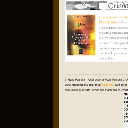
Estresse, Auto-Estima, Sa
SIMON L. DOLAN
O estr
e causa um forte impacto n
nos ajuda e entender, domi
positivo, com o objetivo 
que merece ser lida por to
resultados e que compreen
contribuindo para que seus
viver melhor.
© Mario Persona - Quer publicar Mario Persona CAF
www.mariopersona.com.br ou
clique aqui
para obter 
blog, jornal ou revista, desde que mantenha os créd