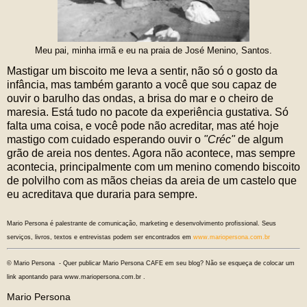
Meu pai, minha irmã e eu na praia de José Menino, Santos.
Mastigar um biscoito me leva a sentir, não só o gosto da
infância, mas também garanto a você que sou capaz de
ouvir o barulho das ondas, a brisa do mar e o cheiro de
maresia. Está tudo no pacote da experiência gustativa. Só
falta uma coisa, e você pode não acreditar, mas até hoje
mastigo com cuidado esperando ouvir o
"Créc"
de algum
grão de areia nos dentes. Agora não acontece, mas sempre
acontecia, principalmente com um menino comendo biscoito
de polvilho com as mãos cheias da areia de um castelo que
eu acreditava que duraria para sempre.
Mario Persona é palestrante de comunicação, marketing e desenvolvimento profissional. Seus
serviços, livros, textos e entrevistas podem ser encontrados em
www.mariopersona.com.br
© Mario Persona - Quer publicar Mario Persona CAFE em seu blog? Não se esqueça de colocar um
link apontando para www.mariopersona.com.br .
Mario Persona