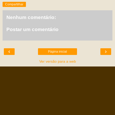
Compartilhar
Nenhum comentário:
Postar um comentário
‹
›
Página inicial
Ver versão para a web