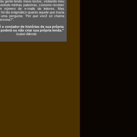
ta gente lendo meus textos, visitando meu
ssistindo minhas palestras, costumo receber
 número de e-mails de leitores. Mas
foi tão enigmático quanto aquele que trazia
 uma pergunta:
"Por que você se chama
ersona?".
é o contador de histórias de sua própria
e poderá ou não criar sua própria lenda."
Isabel Allende