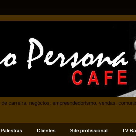
 de carreira, negócios, empreendedorismo, vendas, comuni
Palestras
Clientes
Site profissional
TV Ba