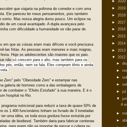
►
2020
►
2019
scobrir que viajaria na poltrona do corredor e com uma
nela. Ele pareceu ler meus pensamentos, pois também
►
2018
 e sorriu. Mas nossa alegria durou pouco. Um eclipse na
►
2017
rdio de um casal avantajado. A dupla avançava pelo
minha com dificuldade a humanidade se não parar de
►
2016
►
2015
►
2014
 em que as coisas eram mais difíceis e você precisava
mê-las fritas. As pessoas eram menores e mais magras,
►
2013
e festa. Hoje os adolescentes são maiores que os pais.
▼
2012
 que não
só
crescem para o alto, mas também para os
►
de
Dos pés, então, nem se fala. Eles compram tênis e ainda
vela.
►
no
►
ou
e Zero"
pelo
"Obesidade Zero"
e estampar nas
►
se
ma galeria de horrores como a das embalagens de
ter de combater o
"Efeito Estufado"
à sua maneira. E é o
►
jul
um hospital no Rio.
▼
ju
A e
m programa nutricional para reduzir a taxa de quase 50% de
o os 1.400 funcionários tinham se livrado de 3 toneladas
►
ma
 ter uma idéia, se toda essa gordura fosse extraída por
►
ab
oneladas de biodiesel. Também daria para fabricar centenas
rina, para quem não se importar de passar o colega no