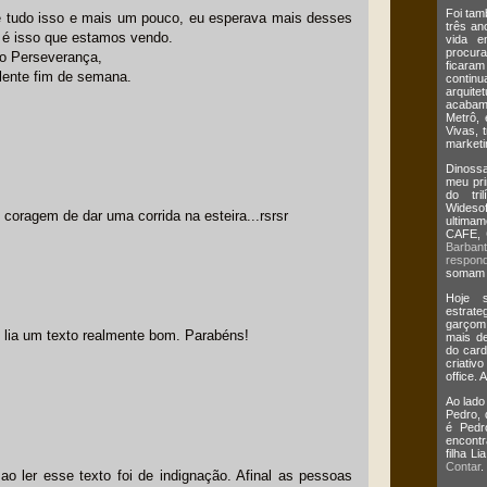
Foi tam
!é tudo isso e mais um pouco, eu esperava mais desses
três an
e é isso que estamos vendo.
vida e
procur
o Perseverança,
ficaram
lente fim de semana.
continua
arquit
acabam
Metrô, 
Vivas, 
marketi
Dinossa
meu pri
do tri
Wides
coragem de dar uma corrida na esteira...rsrsr
ultima
CAFE,
Barban
respond
somam m
Hoje s
estrate
garçom
 lia um texto realmente bom. Parabéns!
mais de
do card
criativ
office. 
Ao lado
Pedro,
é Pedr
encontr
filha L
Contar
.
o ler esse texto foi de indignação. Afinal as pessoas