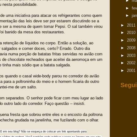
►
ma
 nesta possibilidade.
►
fe
de uma iniciativa para atacar os refrigerantes como quem
►
ja
ementação das leis deve ser por estarem discutindo se a
►
2011
e ser a mesma de quem tomar Pepsi. O sal também virou
 foi banido da mesa dos restaurantes.
►
2010
►
2009
 retenção de líquidos no corpo. Então a solução, ao
►
2008
r salgados e comer doces, certo? Errado. Outro dia
avia numa porção de batatas fritas servidas no avião com
►
2003
s de chocolate recheados que aceitei da aeromoça em um
►
2002
 tinha mais sódio que a batata salgada.
►
2001
s quando o casal wide-body parou no corredor do avião
ria para a poltroninha do meio e o homem ficaria do outro
Segui
antei-me de um salto.
quem separados. O senhor pode ficar com meu lugar ao lado
 outro lado do corredor. Faço questão -- insisti.
uena fresta que sobrou entre eles e o encosto da poltrona
ochecha grudada na janelinha, me fuzilando com o olhar.
E em seu blog? Não se esqueça de colocar um link apontando para
o código do gadget. Você também pode publicar o texto na íntegra em seu site,