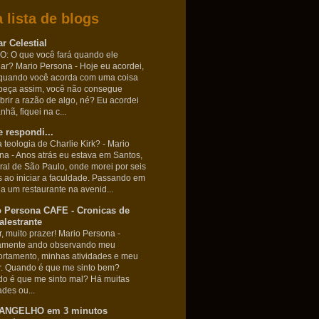
 lista de blogs
r Celestial
: O que você fará quando ele
nar? Mario Persona
-
Hoje eu acordei,
quando você acorda com uma coisa
beça assim, você não consegue
brir a razão de algo, né? Eu acordei
hã, fiquei na c...
 respondi...
 teologia de Charlie Kirk? - Mario
ona
-
Anos atrás eu estava em Santos,
oral de São Paulo, onde morei por seis
 ao iniciar a faculdade. Passando em
 a um restaurante na avenid...
o Persona CAFE - Cronicas de
lestrante
r, muito prazer! Mario Persona
-
amente ando observando meu
rtamento, minhas atividades e meu
. Quando é que me sinto bem?
o é que me sinto mal? Há muitas
ades ou...
ANGELHO em 3 minutos