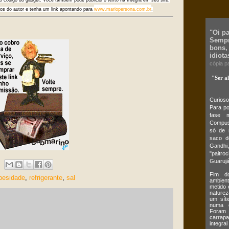
itos do autor e tenha um link apontando para
www.mariopersona.com.br
.
"Oi p
Sempr
bons,
idiota
cópia p
"Ser a
Curios
Para po
fase m
Compus,
só de 
saco d
Gandhi,
"paitro
Guarujá
Fim do
besidade
,
refrigerante
,
sal
ambient
metido 
naturez
um síti
numa c
Foram 
carrap
integral