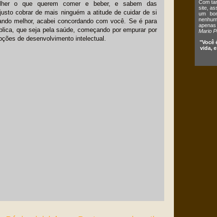
Com tan
colher o que querem comer e beber, e sabem das
site, a
justo cobrar de mais ninguém a atitude de cuidar de si
um bom
nenhum 
sando melhor, acabei concordando com você. Se é para
apenas
blica, que seja pela saúde, começando por empurar por
Mario P
pções de desenvolvimento intelectual.
"Você 
vida, 