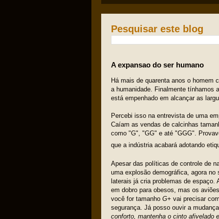
Pesquisar este blog
A expansao do ser humano
Há mais de quarenta anos o homem ch
a humanidade. Finalmente tínhamos al
está empenhado em alcançar as largu
Percebi isso na entrevista de uma em
Caíam as vendas de calcinhas taman
como "G", "GG" e até "GGG". Prova
que a indústria acabará adotando et
Apesar das políticas de controle de n
uma explosão demográfica, agora no s
laterais já cria problemas de espaço
em dobro para obesos, mas os aviões
você for tamanho
G+
vai precisar com
segurança. Já posso ouvir a mudança 
conforto, mantenha o cinto afivelado e