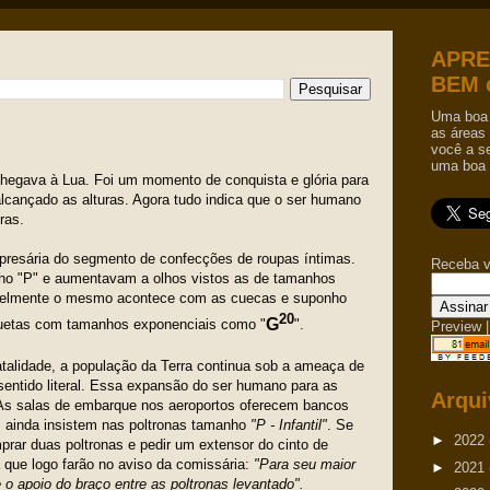
APRE
BEM 
Uma boa 
as áreas 
você a s
uma boa 
egava à Lua. Foi um momento de conquista e glória para
cançado as alturas. Agora tudo indica que o ser humano
ras.
presária do segmento de confecções de roupas íntimas.
Receba v
ho "P" e aumentavam a olhos vistos as de tamanhos
velmente o mesmo acontece com as cuecas e suponho
20
G
iquetas com tamanhos exponenciais como "
".
Preview
|
atalidade, a população da Terra continua sob a ameaça de
entido literal. Essa expansão do ser humano para as
Arqui
. As salas de embarque nos aeroportos oferecem bancos
 ainda insistem nas poltronas tamanho
"P - Infantil"
. Se
►
2022
prar duas poltronas e pedir um extensor do cinto de
que logo farão no aviso da comissária:
"Para seu maior
►
2021
 o apoio do braço entre as poltronas levantado".