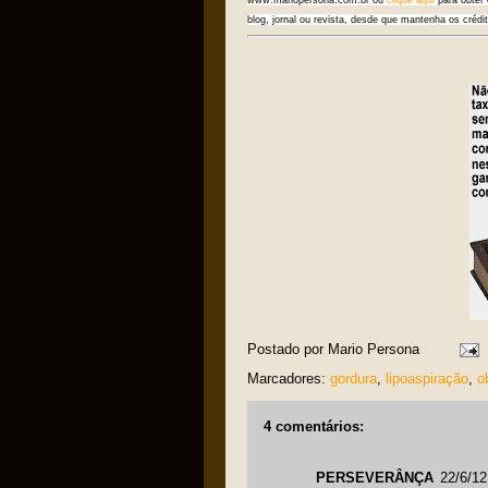
blog, jornal ou revista, desde que mantenha os créd
Postado por
Mario Persona
Marcadores:
gordura
,
lipoaspiração
,
o
4 comentários:
PERSEVERÂNÇA
22/6/12