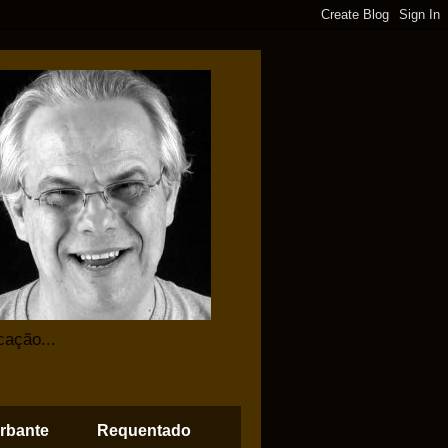
cação...
rbante
Requentado