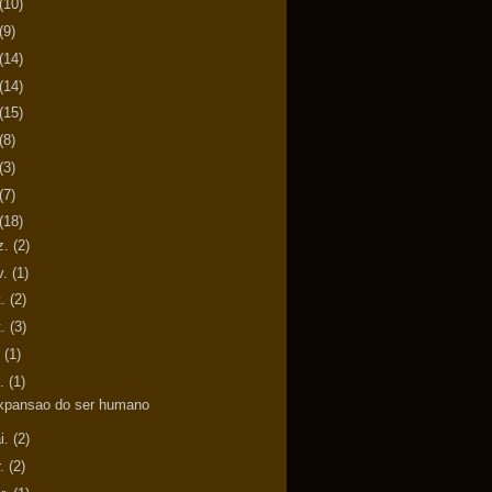
(10)
(9)
(14)
(14)
(15)
(8)
(3)
(7)
(18)
z.
(2)
v.
(1)
t.
(2)
t.
(3)
.
(1)
n.
(1)
xpansao do ser humano
i.
(2)
r.
(2)