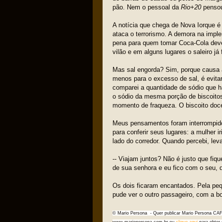
pão. Nem o pessoal da
Rio+20
pensou
A notícia que chega de Nova Iorque é 
ataca o terrorismo. A demora na impl
pena para quem tomar Coca-Cola dev
vilão e em alguns lugares o saleiro já
Mas sal engorda? Sim, porque causa a
menos para o excesso de sal, é evita
comparei a quantidade de sódio que h
o sódio da mesma porção de biscoito
momento de fraqueza. O biscoito doce
Meus pensamentos foram interrompido
para conferir seus lugares: a mulher i
lado do corredor. Quando percebi, lev
-- Viajam juntos? Não é justo que fi
de sua senhora e eu fico com o seu, do
Os dois ficaram encantados. Pela peq
pude ver o outro passageiro, com a b
© Mario Persona - Quer publicar Mario Persona CAF
www.mariopersona.com.br ou
clique aqui
para obter 