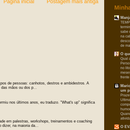
Página inicial
Postagem mais antiga
Minha
Manja
TEMPO
termi
sabe 
na ca
desco
de man
O que
Qual a
Pers
no lit
meses
frente
tipos de pessoas: canhotos, destros e ambidestros. A
Mari
o das mãos ou dos p...
um pa
Praze
Ultim
ormiu nos últimos anos, eu traduzo. "What's up" significa
compo
humor
Quand
ativid
ade em palestras, workshops, treinamentos e coaching
dizer, na maioria da...
O EV