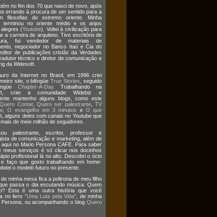
bém no fim dos 70 que nasci de novo, após
os errando à procura de um sentido para a
m filosofias do extremo oriente. Minha
a terminou no oriente médio e os anjos
 alegres (
Youtube
). Voltei à civilização para
r a carreira de arquiteto. Tive escritório de
etura, fui vendedor de materiais de
ento, negociador no Banco Itaú e Cia do
editor de publicações cristãs da Verdades
tradutor técnico e diretor de comunicação e
ng da Widesoft.
uro da Internet no Brasil, em 1996 criei
meiro site, o bilíngüe
True Stories
, seguido
língüe
Chapter-A-Day
. Trabalhando na
oft, criei a comunidade Widebiz e
mente mantenho alguns blogs, como este
Quero Contar
,
Quero ser palestrante
,
TV
te
,
O evangelho em 3 minutos
e
O que
i
, alguns deles com canais no Youtube que
ais de meio milhão de seguidores.
ou palestrante, escritor, professor e
gista de comunicação e marketing, além de
 aqui no Mario Persona CAFE. Para saber
 meus serviços é só clicar nos docinhos
ápio profissional lá no alto. Descobri o ócio
o e faço que gosto trabalhando em home-
Adotei o modelo futuro no presente.
 de minha mesa fica a poltrona de meu filho
 que passa o dia escutando música. Quem
o? Esta é uma outra história que você
a no livro
"Uma Luta pela Vida"
, de minha
ia Persona, ou acompanhando o blog
Quero