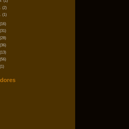
r.
(1)
v.
(2)
n.
(1)
(16)
(31)
(28)
(36)
(13)
(56)
(1)
dores