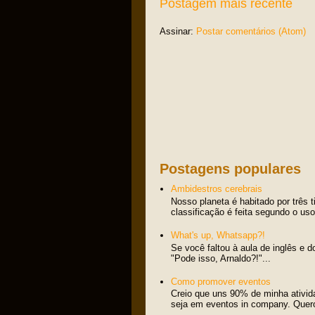
Postagem mais recente
Assinar:
Postar comentários (Atom)
Postagens populares
Ambidestros cerebrais
Nosso planeta é habitado por três 
classificação é feita segundo o us
What's up, Whatsapp?!
Se você faltou à aula de inglês e d
"Pode isso, Arnaldo?!"...
Como promover eventos
Creio que uns 90% de minha ativid
seja em eventos in company. Quero 