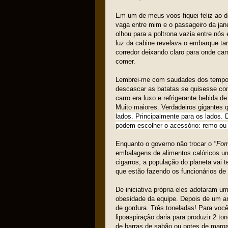
Em um de meus voos fiquei feliz ao de
vaga entre mim e o passageiro da ja
olhou para a poltrona vazia entre nós
luz da cabine revelava o embarque ta
corredor deixando claro para onde ca
comer.
Lembrei-me com saudades dos tempos
descascar as batatas se quisesse co
carro era luxo e refrigerante bebida d
Muito maiores. Verdadeiros gigantes
lados. Principalmente para os lados. 
podem escolher o acessório: remo ou 
Enquanto o governo não trocar o
"Fom
embalagens de alimentos calóricos u
cigarros, a população do planeta vai 
que estão fazendo os funcionários de 
De iniciativa própria eles adotaram u
obesidade da equipe. Depois de um an
de gordura. Três toneladas! Para você
lipoaspiração daria para produzir 2 t
de barras de sabão ou potes de marga