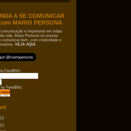
NDA A SE COMUNICAR
com MARIO PERSONA
comunicação é importante em todas
da vida. Mario Persona irá ensinar
e comunicar bem, com criatividade e
oratória.
VEJA AQUI
.
ia FeedBlitz:
 by
FeedBlitz
vo
(1)
(1)