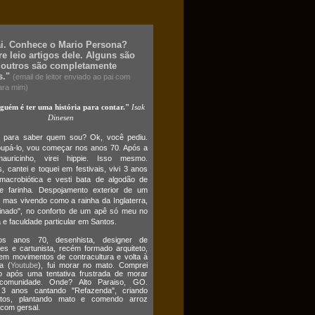
ai. Conhece o Mario Persona?
e leio artigos dele. Alguns são
 outros são completamente
s."
(email de leitor enviado ao pai com
ara mim)
lguém é ter uma história para contar."
Isak
Dinesen
o para saber quem sou? Ok, você pediu.
upá-lo, vou começar nos anos 70. Após a
auricinho, virei hippie. Isso mesmo.
 cantei e toquei em festivais, vivi 3 anos
macrobiótica e vesti bata de algodão de
e farinha. Despojamento exterior de um
 mas vivendo como a rainha da Inglaterra,
cinado", no conforto de um apê só meu no
 e faculdade particular em Santos.
s anos 70, desenhista, designer de
es e cartunista, recém formado arquiteto,
em movimentos de contracultura e volta à
a (
Youtube
), fui morar no mato. Comprei
o após uma tentativa frustrada de morar
omunidade. Onde? Alto Paraiso, GO.
3 anos cantando "Refazenda", criando
atos, plantando mato e comendo arroz
 com gersal.