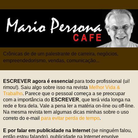
Crônicas de de um palestrante de carreira, negócios,
empreendedorismo, vendas, comunicação...
ESCREVER agora é essencial
para todo profissional (ui!
rimou!). Saiu algo sobre isso na revista
Melhor Vida &
Trabalho
. Parece que o pessoal começa a se preocupar
com a importância do
ESCREVER
, que terá vida longa na
rede e fora dela. Vale a pena ler a matéria on-line ou off-line.
Na mesma revista tem algumas dicas minhas sobre o uso
correto do e-mail
para evitar perda de tempo
.
E por falar em publicidade na Internet
(se ninguém falou,
então estou falando), publicidade na Internet envolve