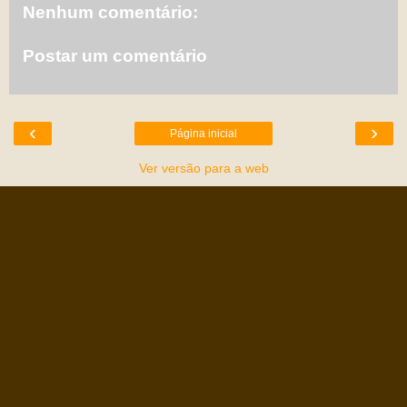
Nenhum comentário:
Postar um comentário
‹
›
Página inicial
Ver versão para a web