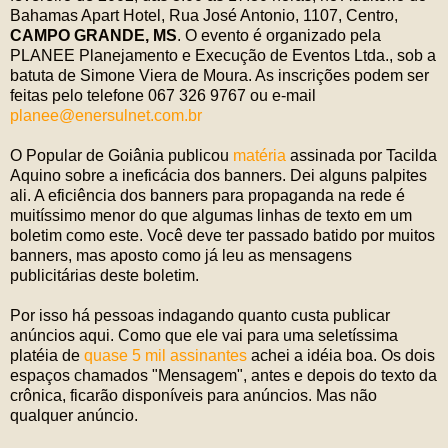
Bahamas Apart Hotel, Rua José Antonio, 1107, Centro,
CAMPO GRANDE, MS
. O evento é organizado pela
PLANEE Planejamento e Execução de Eventos Ltda., sob a
batuta de Simone Viera de Moura. As inscrições podem ser
feitas pelo telefone 067 326 9767 ou e-mail
planee@enersulnet.com.br
O Popular de Goiânia publicou
matéria
assinada por Tacilda
Aquino sobre a ineficácia dos banners. Dei alguns palpites
ali. A eficiência dos banners para propaganda na rede é
muitíssimo menor do que algumas linhas de texto em um
boletim como este. Você deve ter passado batido por muitos
banners, mas aposto como já leu as mensagens
publicitárias deste boletim.
Por isso há pessoas indagando quanto custa publicar
anúncios aqui. Como que ele vai para uma seletíssima
platéia de
quase 5 mil assinantes
achei a idéia boa. Os dois
espaços chamados "Mensagem", antes e depois do texto da
crônica, ficarão disponíveis para anúncios. Mas não
qualquer anúncio.