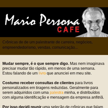
Crônicas de de um palestrante de carreira, negócios,
empreendedorismo, vendas, comunicação...
Mudar sempre, é o que sempre digo.
Mas nem imaginava
precisar mudar tão rápido, em menos de uma semana.
Estou falando de um
livro
que anunciei em meu site.
Costumo receber consultas de clientes
para livros
personalizados em tiragens reduzidas. Geralmente para
serem adquiridos com uma
palestra
minha, e distribuídos
com alguma identificação e mensagem da empresa anfitriã.
Por isso decidi reunir
uma seleção de crônicas que falam