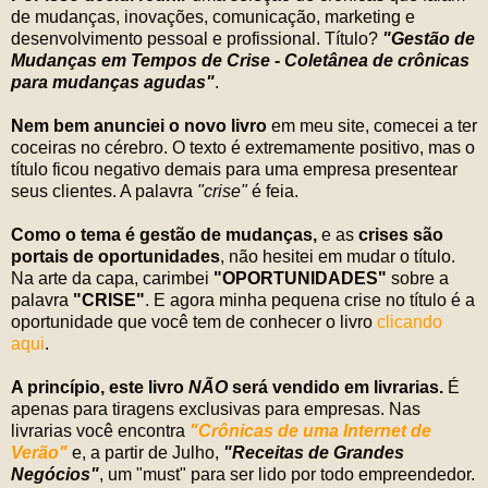
de mudanças, inovações, comunicação, marketing e
desenvolvimento pessoal e profissional. Título?
"Gestão de
Mudanças em Tempos de Crise - Coletânea de crônicas
para mudanças agudas"
.
Nem bem anunciei o novo livro
em meu site, comecei a ter
coceiras no cérebro. O texto é extremamente positivo, mas o
título ficou negativo demais para uma empresa presentear
seus clientes. A palavra
"crise"
é feia.
Como o tema é gestão de mudanças,
e as
crises são
portais de oportunidades
, não hesitei em mudar o título.
Na arte da capa, carimbei
"OPORTUNIDADES"
sobre a
palavra
"CRISE"
. E agora minha pequena crise no título é a
oportunidade que você tem de conhecer o livro
clicando
aqui
.
A princípio, este livro
NÃO
será vendido em livrarias.
É
apenas para tiragens exclusivas para empresas. Nas
livrarias você encontra
"Crônicas de uma Internet de
Verão"
e, a partir de Julho,
"Receitas de Grandes
Negócios"
, um "must" para ser lido por todo empreendedor.