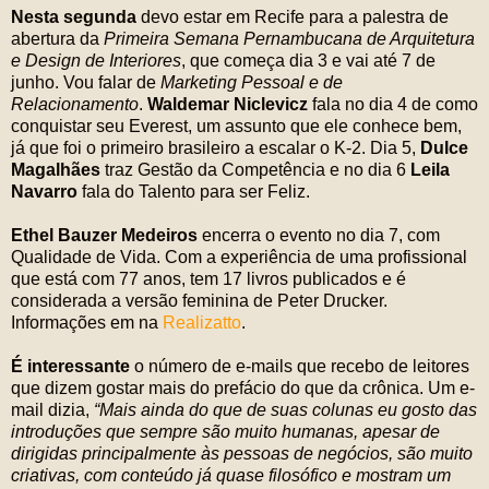
Nesta segunda
devo estar em Recife para a palestra de
abertura da
Primeira Semana Pernambucana de Arquitetura
e Design de Interiores
, que começa dia 3 e vai até 7 de
junho. Vou falar de
Marketing Pessoal e de
Relacionamento
.
Waldemar Niclevicz
fala no dia 4 de como
conquistar seu Everest, um assunto que ele conhece bem,
já que foi o primeiro brasileiro a escalar o K-2. Dia 5,
Dulce
Magalhães
traz Gestão da Competência e no dia 6
Leila
Navarro
fala do Talento para ser Feliz.
Ethel Bauzer Medeiros
encerra o evento no dia 7, com
Qualidade de Vida. Com a experiência de uma profissional
que está com 77 anos, tem 17 livros publicados e é
considerada a versão feminina de Peter Drucker.
Informações em na
Realizatto
.
É interessante
o número de e-mails que recebo de leitores
que dizem gostar mais do prefácio do que da crônica. Um e-
mail dizia,
“Mais ainda do que de suas colunas eu gosto das
introduções que sempre são muito humanas, apesar de
dirigidas principalmente às pessoas de negócios, são muito
criativas, com conteúdo já quase filosófico e mostram um