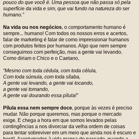
pouco do que você é. Uma pessoa que não passa só pela
superfície da vida e sim, que vai fundo na natureza do ser
humano.”
Na vida ou nos negócios
, o comportamento humano é
sempre... humano! Com todos os nossos erros e acertos,
falar de marketing é falar de como impressionar humanos
com produtos feitos por humanos. Algo que nem sempre
conseguimos com perfeição, mas a gente vai levando.
Como diriam o Chico e o Caetano,
“Mesmo com toda cédula, com toda célula,
Com toda súmula, com toda sílaba,
A gente vai levando, a gente vai tocando,
a gente vai tomando,
A gente vai dourando essa pílula!”
Pílula essa nem sempre doce
, porque às vezes é preciso
mudar. Não porque queremos, mas porque o mercado
exige. E chega a hora em que somos levados pelas
contingências a nos divorciar da velha ordem de coisas
para tentar sobreviver em um meio que ainda nos é escuro e
hostil. Acostumados à vida mansa do passado, quando a