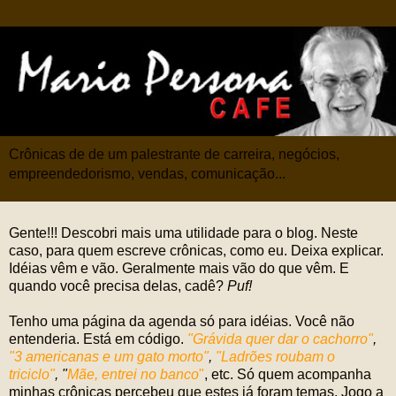
Crônicas de de um palestrante de carreira, negócios,
empreendedorismo, vendas, comunicação...
Gente!!! Descobri mais uma utilidade para o blog. Neste
caso, para quem escreve crônicas, como eu. Deixa explicar.
Idéias vêm e vão. Geralmente mais vão do que vêm. E
quando você precisa delas, cadê?
Puf!
Tenho uma página da agenda só para idéias. Você não
entenderia. Está em código.
"Grávida quer dar o cachorro"
,
"3 americanas e um gato morto"
,
"Ladrões roubam o
triciclo"
, "
Mãe, entrei no banco
"
, etc. Só quem acompanha
minhas crônicas percebeu que estes já foram temas. Jogo a