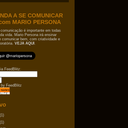
NDA A SE COMUNICAR
com MARIO PERSONA
comunicação é importante em todas
da vida. Mario Persona irá ensinar
e comunicar bem, com criatividade e
oratória.
VEJA AQUI
.
ia FeedBlitz:
 by
FeedBlitz
vo
(1)
(1)