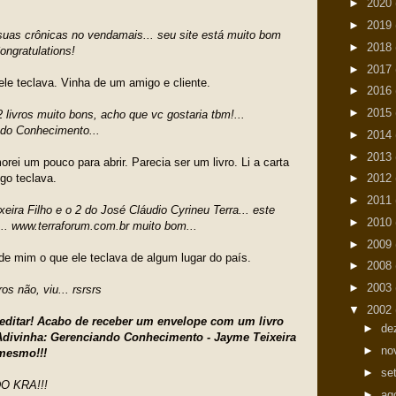
►
2020
►
2019
suas crônicas no vendamais... seu site está muito bom
►
2018
Congratulations!
►
2017
le teclava. Vinha de um amigo e cliente.
►
2016
►
2015
2 livros muito bons, acho que vc gostaria tbm!...
do Conhecimento...
►
2014
►
2013
i um pouco para abrir. Parecia ser um livro. Li a carta
o teclava.
►
2012
►
2011
eira Filho e o 2 do José Cláudio Cyrineu Terra... este
►
2010
t... www.terraforum.com.br muito bom...
►
2009
 de mim o que ele teclava de algum lugar do país.
►
2008
►
2003
os não, viu... rsrsrs
▼
2002
creditar! Acabo de receber um envelope com um livro
►
de
Adivinha: Gerenciando Conhecimento - Jayme Teixeira
►
no
 mesmo!!!
►
se
DO KRA!!!
►
ag