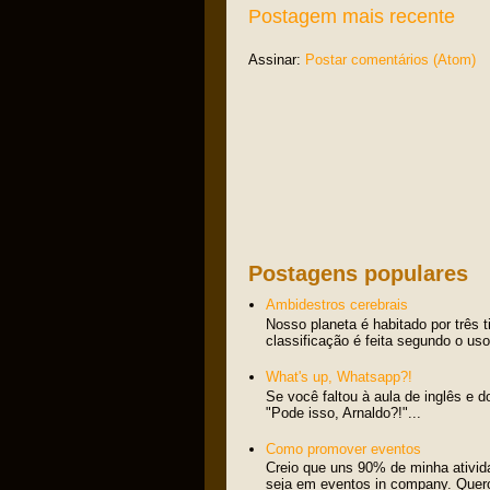
Postagem mais recente
Assinar:
Postar comentários (Atom)
Postagens populares
Ambidestros cerebrais
Nosso planeta é habitado por três 
classificação é feita segundo o us
What's up, Whatsapp?!
Se você faltou à aula de inglês e d
"Pode isso, Arnaldo?!"...
Como promover eventos
Creio que uns 90% de minha ativid
seja em eventos in company. Quero 