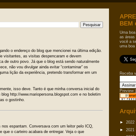
APRE
BEM 
Uma boa 
as áreas 
você a s
uma boa 
agando o endereço do blog que mencionei na última edição.
e visitantes, as visitas despencaram e devem
a de outro povo. Já que o blog está sendo naturalmente
ce, não vou divulgar ainda evitar “contaminar” os
guma lição da experiência, pretendo transformar em um
Receba v
mente, isso deve. Tanto é que minha conversa inicial do
Preview
|
u blog http://www.mariopersona.blogspot.com e no boletim
as o gostinho.
Arqui
►
2022
 nos espantam. Conversava com um leitor pelo ICQ,
►
2021
que o carteiro acabara de entregar. Veja o que