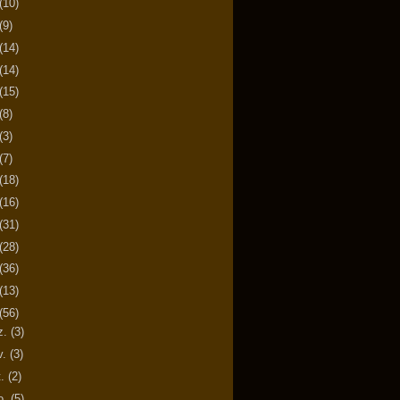
(10)
(9)
(14)
(14)
(15)
(8)
(3)
(7)
(18)
(16)
(31)
(28)
(36)
(13)
(56)
z.
(3)
v.
(3)
t.
(2)
o.
(5)