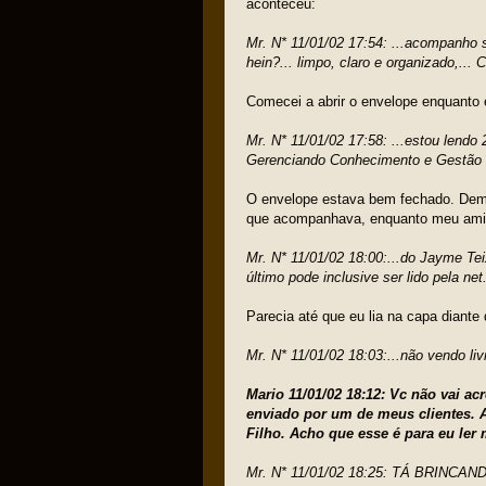
aconteceu:
Mr. N* 11/01/02 17:54: ...acompanho 
hein?... limpo, claro e organizado,... 
Comecei a abrir o envelope enquanto e
Mr. N* 11/01/02 17:58: ...estou lendo 
Gerenciando Conhecimento e Gestão 
O envelope estava bem fechado. Demore
que acompanhava, enquanto meu amig
Mr. N* 11/01/02 18:00:...do Jayme Teix
último pode inclusive ser lido pela ne
Parecia até que eu lia na capa diante
Mr. N* 11/01/02 18:03:...não vendo livr
Mario 11/01/02 18:12: Vc não vai a
enviado por um de meus clientes. 
Filho. Acho que esse é para eu ler
Mr. N* 11/01/02 18:25: TÁ BRINCAN