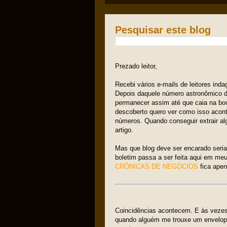
Pesquisar este blog
Prezado leitor,
Recebi vários e-mails de leitores ind
Depois daquele número astronômico d
permanecer assim até que caia na boc
descoberto quero ver como isso aconte
números. Quando conseguir extrair al
artigo.
Mas que blog deve ser encarado seria
boletim passa a ser feita aqui em me
CRÔNICAS DE NEGÓCIOS
fica apen
Coincidências acontecem. E às vezes
quando alguém me trouxe um envelope 