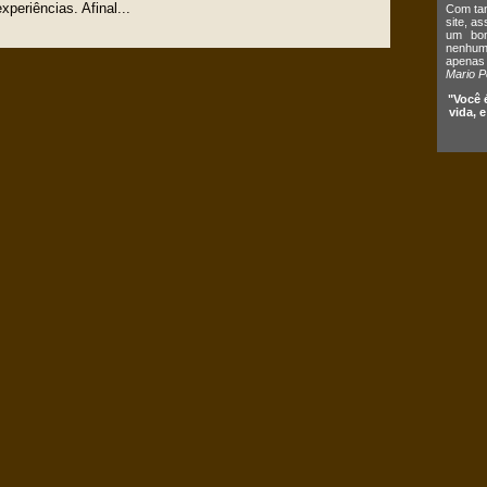
periências. Afinal...
Com tan
site, a
um bom
nenhum 
apenas
Mario P
"Você 
vida, 