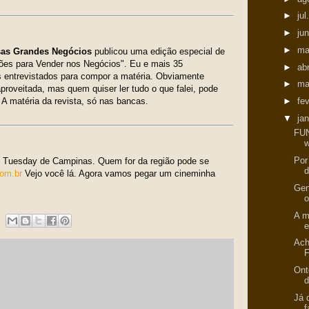
►
jul
►
ju
►
ma
as Grandes Negócios
publicou uma edição especial de
ções para Vender nos Negócios". Eu e mais 35
►
ab
s entrevistados para compor a matéria. Obviamente
►
ma
aproveitada, mas quem quiser ler tudo o que falei, pode
►
fe
. A matéria da revista, só nas bancas.
▼
ja
FUN
w
Por
o Tuesday de Campinas. Quem for da região pode se
d
com.br
Vejo você lá. Agora vamos pegar um cineminha
Gen
o
A m
e
Ach
F
Ont
d
Já 
f