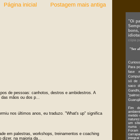
Página inicial
Postagem mais antiga
"Oi p
Sempr
bons,
idiota
cópia p
"Ser a
Curios
Para po
fase m
Compus,
só de 
saco d
Gandhi,
tipos de pessoas: canhotos, destros e ambidestros. A
"paitro
o das mãos ou dos p...
Guarujá
Fim do
ambient
ormiu nos últimos anos, eu traduzo. "What's up" significa
metido 
naturez
um síti
numa c
Foram 
ade em palestras, workshops, treinamentos e coaching
carrap
integral
dizer, na maioria da...