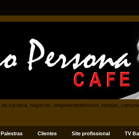
 de carreira, negócios, empreendedorismo, vendas, comuni
Palestras
Clientes
Site profissional
TV Ba