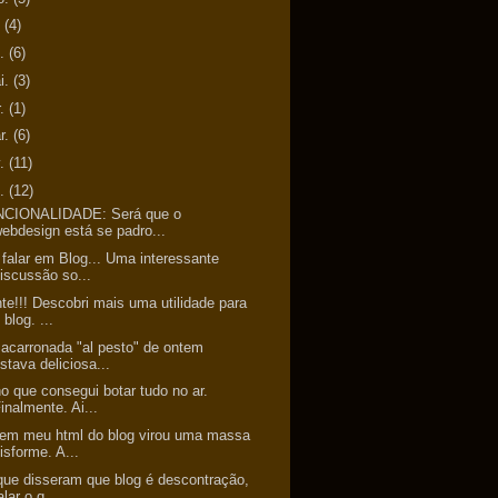
.
(4)
n.
(6)
i.
(3)
r.
(1)
r.
(6)
v.
(11)
n.
(12)
CIONALIDADE: Será que o
ebdesign está se padro...
 falar em Blog... Uma interessante
iscussão so...
te!!! Descobri mais uma utilidade para
 blog. ...
acarronada "al pesto" de ontem
stava deliciosa...
o que consegui botar tudo no ar.
inalmente. Ai...
em meu html do blog virou uma massa
isforme. A...
que disseram que blog é descontração,
alar o q...