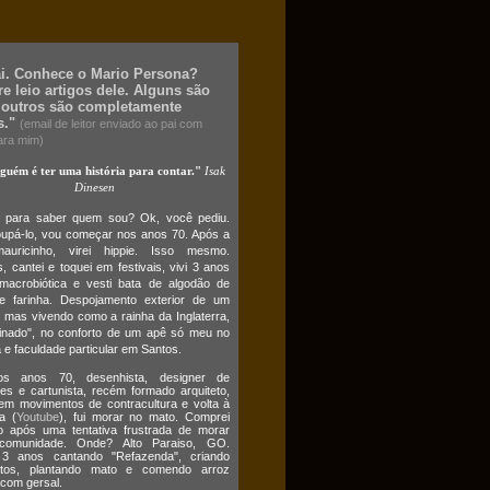
ai. Conhece o Mario Persona?
e leio artigos dele. Alguns são
 outros são completamente
s."
(email de leitor enviado ao pai com
ara mim)
lguém é ter uma história para contar."
Isak
Dinesen
o para saber quem sou? Ok, você pediu.
upá-lo, vou começar nos anos 70. Após a
auricinho, virei hippie. Isso mesmo.
 cantei e toquei em festivais, vivi 3 anos
macrobiótica e vesti bata de algodão de
e farinha. Despojamento exterior de um
 mas vivendo como a rainha da Inglaterra,
cinado", no conforto de um apê só meu no
 e faculdade particular em Santos.
s anos 70, desenhista, designer de
es e cartunista, recém formado arquiteto,
em movimentos de contracultura e volta à
a (
Youtube
), fui morar no mato. Comprei
o após uma tentativa frustrada de morar
omunidade. Onde? Alto Paraiso, GO.
3 anos cantando "Refazenda", criando
atos, plantando mato e comendo arroz
 com gersal.