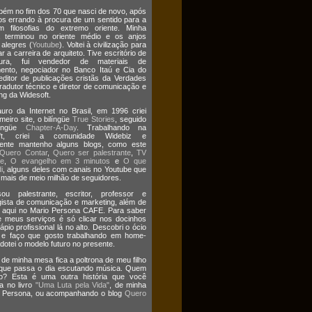
bém no fim dos 70 que nasci de novo, após
os errando à procura de um sentido para a
m filosofias do extremo oriente. Minha
a terminou no oriente médio e os anjos
 alegres (
Youtube
). Voltei à civilização para
r a carreira de arquiteto. Tive escritório de
etura, fui vendedor de materiais de
ento, negociador no Banco Itaú e Cia do
editor de publicações cristãs da Verdades
tradutor técnico e diretor de comunicação e
ng da Widesoft.
uro da Internet no Brasil, em 1996 criei
meiro site, o bilíngüe
True Stories
, seguido
língüe
Chapter-A-Day
. Trabalhando na
oft, criei a comunidade Widebiz e
mente mantenho alguns blogs, como este
Quero Contar
,
Quero ser palestrante
,
TV
te
,
O evangelho em 3 minutos
e
O que
i
, alguns deles com canais no Youtube que
ais de meio milhão de seguidores.
ou palestrante, escritor, professor e
gista de comunicação e marketing, além de
 aqui no Mario Persona CAFE. Para saber
 meus serviços é só clicar nos docinhos
ápio profissional lá no alto. Descobri o ócio
o e faço que gosto trabalhando em home-
Adotei o modelo futuro no presente.
 de minha mesa fica a poltrona de meu filho
 que passa o dia escutando música. Quem
o? Esta é uma outra história que você
a no livro
"Uma Luta pela Vida"
, de minha
ia Persona, ou acompanhando o blog
Quero