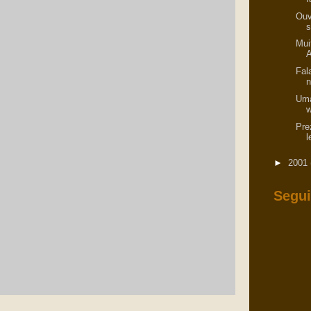
Ouv
s
Mui
A
Fal
n
Uma
w
Pre
l
►
2001
Segui