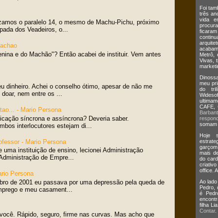
Foi tam
três an
vida e
zamos o paralelo 14, o mesmo de Machu-Pichu, próximo
procur
pada dos Veadeiros, o...
ficaram
continua
arquit
Machao
acabam
enina e do Machão"? Então acabei de instituir. Vem antes
Metrô, 
Vivas, 
marketi
Dinossa
meu pri
eu dinheiro. Achei o conselho ótimo, apesar de não me
do tri
doar, nem entre os ...
Wides
ultima
CAFE,
tao... - Mario Persona
Barban
icação síncrona e assíncrona? Deveria saber.
respond
somam m
bos interlocutores estejam di...
Hoje s
ofessor - Mario Persona
estrate
garçom
e uma instituição de ensino, lecionei Administração
mais de
Administração de Empre...
do card
criativ
office. 
ario Persona
bro de 2001 eu passava por uma depressão pela queda de
Ao lado
Pedro,
mprego e meu casament...
é Pedr
encontr
filha L
Contar
.
 você. Rápido, seguro, firme nas curvas. Mas acho que