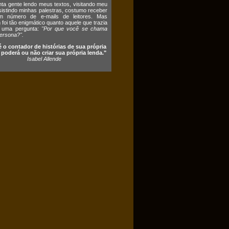
ta gente lendo meus textos, visitando meu
ssistindo minhas palestras, costumo receber
 número de e-mails de leitores. Mas
foi tão enigmático quanto aquele que trazia
 uma pergunta:
"Por que você se chama
ersona?".
é o contador de histórias de sua própria
e poderá ou não criar sua própria lenda."
Isabel Allende