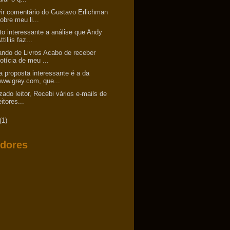
ir comentário do Gustavo Erlichman
obre meu li...
to interessante a análise que Andy
ttiliis faz...
ando de Livros Acabo de receber
otícia de meu ...
 proposta interessante é a da
ww.grey.com, que...
zado leitor, Recebi vários e-mails de
eitores...
(1)
dores