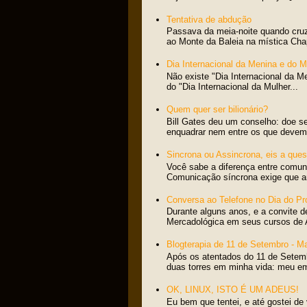
Tentativa de abdução
Passava da meia-noite quando cru
ao Monte da Baleia na mística Cha
Dia Internacional da Menina e do 
Não existe "Dia Internacional da M
do "Dia Internacional da Mulher...
Quem quer ser bilionário?
Bill Gates deu um conselho: doe s
enquadrar nem entre os que devem 
Sincrona ou Assincrona, eis a ques
Você sabe a diferença entre comun
Comunicação síncrona exige que am
Conversa ao Telefone no Dia do Pr
Durante alguns anos, e a convite d
Mercadológica em seus cursos de 
Blogterapia de 11 de Setembro - M
Após os atentados do 11 de Setem
duas torres em minha vida: meu e
OK, LINUX, ISTO É UM ADEUS!
Eu bem que tentei, e até gostei de