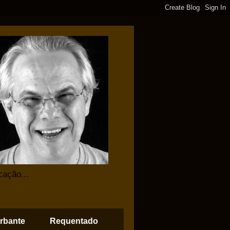
cação...
rbante
Requentado