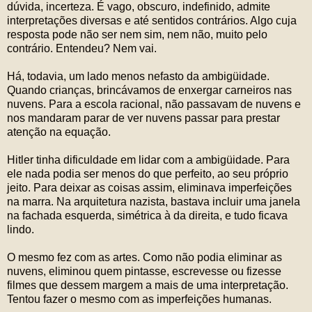
dúvida, incerteza. É vago, obscuro, indefinido, admite
interpretações diversas e até sentidos contrários. Algo cuja
resposta pode não ser nem sim, nem não, muito pelo
contrário. Entendeu? Nem vai.
Há, todavia, um lado menos nefasto da ambigüidade.
Quando crianças, brincávamos de enxergar carneiros nas
nuvens. Para a escola racional, não passavam de nuvens e
nos mandaram parar de ver nuvens passar para prestar
atenção na equação.
Hitler tinha dificuldade em lidar com a ambigüidade. Para
ele nada podia ser menos do que perfeito, ao seu próprio
jeito. Para deixar as coisas assim, eliminava imperfeições
na marra. Na arquitetura nazista, bastava incluir uma janela
na fachada esquerda, simétrica à da direita, e tudo ficava
lindo.
O mesmo fez com as artes. Como não podia eliminar as
nuvens, eliminou quem pintasse, escrevesse ou fizesse
filmes que dessem margem a mais de uma interpretação.
Tentou fazer o mesmo com as imperfeições humanas.