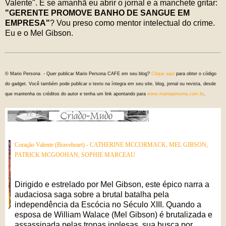
Valente". E se amanhã eu abrir o jornal e a manchete gritar:
"GERENTE PROMOVE BANHO DE SANGUE EM
EMPRESA"
? Vou preso como mentor intelectual do crime.
Eu e o Mel Gibson.
© Mario Persona - Quer publicar Mario Persona CAFE em seu blog?
Clique aqui
para obter o código
do gadget. Você também pode publicar o texto na íntegra em seu site, blog, jornal ou revista, desde
que mantenha os créditos do autor e tenha um link apontando para
www.mariopersona.com.br
.
Coração Valente (Braveheart) - CATHERINE MCCORMACK, MEL GIBSON,
PATRICK MCGOOHAN, SOPHIE MARCEAU
Dirigido e estrelado por Mel Gibson, este épico narra a
audaciosa saga sobre a brutal batalha pela
independência da Escócia no Século XIII. Quando a
esposa de William Walace (Mel Gibson) é brutalizada e
assassinada pelas tropas inglesas, sua busca por