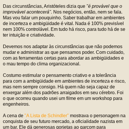
Das circunstâncias, Aristóteles dizia que
"é provável que o
improvável acontecerá".
Nos negócios, então, nem se fala.
Mas vou falar um pouquinho. Saber trabalhar em ambientes
de incerteza e ambigüidade é vital. Nada é 100% previsível
nem 100% controlável. Em tudo há risco, para tudo há de se
ter intuição e criatividade.
Devemos nos adaptar às circunstâncias que não podemos
mudar e administrar as que pensamos poder. Com cuidado,
com as ferramentas certas para abordar as ambigüidades e
o mau tempo do clima organizacional.
Costumo estimular o pensamento criativo e a tolerância
para com a ambigüidade em ambientes de incerteza e risco,
mas nem sempre consigo. Há quem não seja capaz de
enxergar além dos padrões arraigados em seu cérebro. Foi
o que ocorreu quando usei um filme em um workshop para
engenheiros.
A cena de
"A Lista de Schindler"
mostrava o personagem na
conquista de seu futuro mercado, a oficialidade nazista em
um bar. Ele dá generosas gorjetas ao garçom para